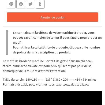
Ajouter au panier
Dans le panier
En connaissant la vitesse de votre machine à broder, vous
pouvez savoir combien de temps il vous faudra pour broder un
motif.
Pour utiliser la calculatrice de broderie, cliquez sur le nombre
de points dans la description du produit.
Le motif de broderie machine Portrait de girafe dans un chapeau
steam-punk avec cravate est pour ceux qui n'ont pas peur de se
démarquer de la foule et d'attirer l'attention.
Taille du cercle : 130x180 mm - 5x7" & 360 x 200 mm ≈14 x 7.9 inches
Formats : .dst, .jef, .pec, .vip, .hus, .pes, .exp, .sew, .dat, .vp3, xxx