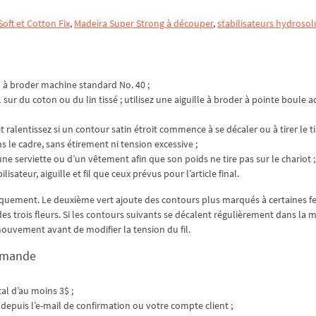
oft et Cotton Fix
,
Madeira Super Strong à découper
,
stabilisateurs hydrosol
il à broder machine standard No. 40 ;
ur du coton ou du lin tissé ; utilisez une aiguille à broder à pointe boule 
lentissez si un contour satin étroit commence à se décaler ou à tirer le ti
s le cadre, sans étirement ni tension excessive ;
ne serviette ou d’un vêtement afin que son poids ne tire pas sur le chariot ;
sateur, aiguille et fil que ceux prévus pour l’article final.
niquement. Le deuxième vert ajoute des contours plus marqués à certaines fe
 des trois fleurs. Si les contours suivants se décalent régulièrement dans la
 mouvement avant de modifier la tension du fil.
ommande
al d’au moins 3$ ;
depuis l’e-mail de confirmation ou votre compte client ;