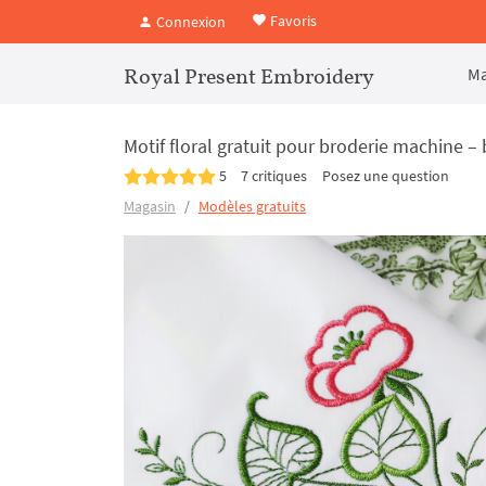
Favoris
Connexion
Royal Present Embroidery
Ma
Motif floral gratuit pour broderie machine 
5
7 critiques
Posez une question
Magasin
Modèles gratuits