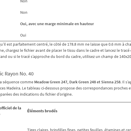
Non
Non
Oui, avec une marge minimale en hauteur
Oui
u’il est parfaitement centré, le côté de 178.8 mm ne laisse que 0.6 mm à ch
e, chargez le fichier avant de placer le tissu dans le cadre et lancez le trac
grand ou si le tracé s’approche du bord du cadre, utilisez un champ de 140x
ic Rayon No. 40
de la séquence comme
Meadow Green 247, Dark Green 248 et Sienna 258
. Il s’
ences Madeira. Le tableau ci-dessous propose des correspondances proches e
arées des indications du fichier d’origine.
fficiel de la
Éléments brodés
e
Tiges claires, brindilles fines, petites feuilles, étamines et ce