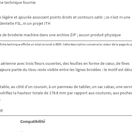
che technique fournie
légère et ajourée associant points droits et contours satin ; ce n’est ni une
dentelle FSL, ni un projet ITH
s de broderie machine dans une archive ZIP ; aucun produit physique
iche technique affiche un total arrondi à 8500. Cette description conserve la valeur de la page du 
érienne avec trois fleurs ouvertes, des feuilles en forme de cœur, de fines
jeure partie du tissu reste visible entre les lignes brodées : le motif est déco
table, au côté d’un coussin, à un panneau de tablier, un sac cabas, une servi
 vérifiez la hauteur totale de 178.8 mm par rapport aux coutures, aux poches
.
te
Compatibilité