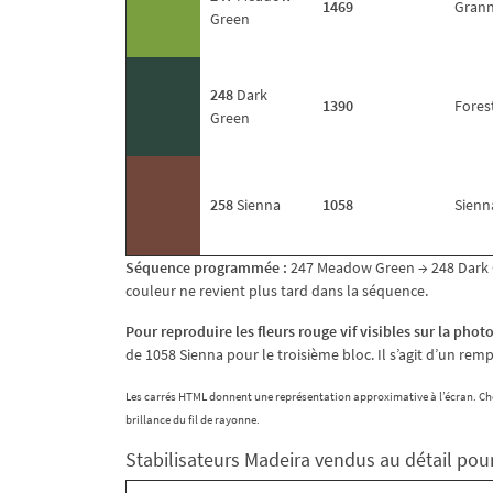
■
1469
Grann
Green
■
248
Dark
1390
Fores
Green
■
258
Sienna
1058
Sienn
Séquence programmée :
247 Meadow Green → 248 Dark G
couleur ne revient plus tard dans la séquence.
Pour reproduire les fleurs rouge vif visibles sur la pho
de 1058 Sienna pour le troisième bloc. Il s’agit d’un re
Les carrés HTML donnent une représentation approximative à l’écran. Choi
brillance du fil de rayonne.
Stabilisateurs Madeira vendus au détail pou