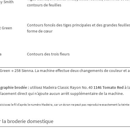
y Smith
contours de feuilles
Contours foncés des tiges principales et des grandes feuille
t Green
forme de cœur
a
Contours des trois fleurs
reen → 258 Sienna. La machine effectue deux changements de couleur et 
tographie brodée :
utilisez Madeira Classic Rayon No. 40
1146 Tomato Red
à l
mplacement direct qui n’ajoute aucun arrêt supplémentaire de la machine.
sissez le fil d’après le numéro Madeira, car un écran ne peut pas reproduire exactement la teinte 
r la broderie domestique