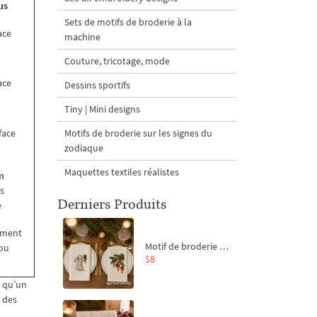
us
Sets de motifs de broderie à la
ace
machine
Couture, tricotage, mode
ace
Dessins sportifs
Tiny | Mini designs
rface
Motifs de broderie sur les signes du
zodiaque
Maquettes textiles réalistes
m
s
Derniers Produits
e
ement
Motif de broderie machine Branche de sapin et carottes - 4 tailles
 ou
$8
t qu’un
t des