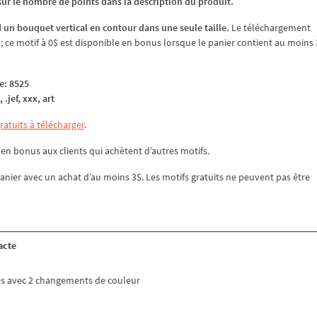
z sur le nombre de points dans la description du produit.
 un bouquet vertical en contour dans une seule taille.
Le téléchargement
ce motif à 0$ est disponible en bonus lorsque le panier contient au moins 
e: 8525
 .jef, xxx, art
atuits à télécharger
.
en bonus aux clients qui achètent d’autres motifs.
anier avec un achat d’au moins 3$. Les motifs gratuits ne peuvent pas être
acte
s avec 2 changements de couleur