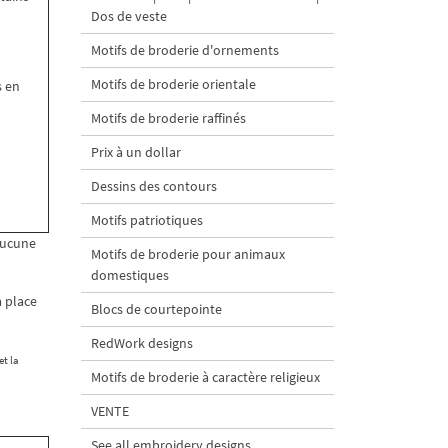
Dos de veste
Motifs de broderie d'ornements
Motifs de broderie orientale
s en
Motifs de broderie raffinés
Prix à un dollar
Dessins des contours
Motifs patriotiques
aucune
Motifs de broderie pour animaux
domestiques
a place
Blocs de courtepointe
RedWork designs
et la
Motifs de broderie à caractère religieux
VENTE
See all embroidery designs