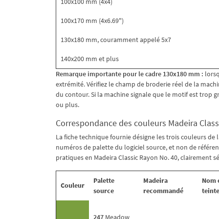
100x100 mm (4x4)
100x170 mm (4x6.69")
130x180 mm, couramment appelé 5x7
140x200 mm et plus
Remarque importante pour le cadre 130x180 mm :
lorsq
extrémité. Vérifiez le champ de broderie réel de la machin
du contour. Si la machine signale que le motif est trop 
ou plus.
Correspondance des couleurs Madeira Class
La fiche technique fournie désigne les trois couleurs 
numéros de palette du logiciel source, et non de référ
pratiques en Madeira Classic Rayon No. 40, clairement sép
Palette
Madeira
Nom o
Couleur
source
recommandé
teint
247
Meadow