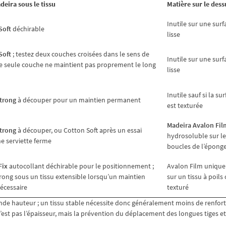
deira sous le tissu
Matière sur le dess
Inutile sur une surf
Soft
déchirable
lisse
Soft
; testez deux couches croisées dans le sens de
Inutile sur une surf
une seule couche ne maintient pas proprement le long
lisse
Inutile sauf si la su
trong
à découper pour un maintien permanent
est texturée
Madeira Avalon Fil
trong
à découper, ou Cotton Soft après un essai
hydrosoluble sur le
e serviette ferme
boucles de l’épong
Fix
autocollant déchirable pour le positionnement ;
Avalon Film uniqu
rong sous un tissu extensible lorsqu’un maintien
sur un tissu à poils
écessaire
texturé
ande hauteur ; un tissu stable nécessite donc généralement moins de renfor
n’est pas l’épaisseur, mais la prévention du déplacement des longues tiges e