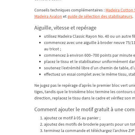
Conseils techniques complémentaires :
Madeira Cotton S
Madeira Avalon
et
guide de sélection des stabilisateurs
.
Aiguille, vitesse et repérage
utilisez Madeira Classic Rayon No. 40 ou un autre f
commencez avec une aiguille à broder neuve 75/11 s
au tricot ;
commencez à environ 600–700 points par minute et ra
placez le tissu et le stabilisateur uniformément dan
soutenez l’extrémité libre d’un chemin de table, d’u
effectuez un essai complet avec le même tissu, stabili
Ne jugez pas le repérage d’après le premier bloc vert u
tiges, tandis que le troisième bloc termine les contours
direction, replacez le tissu dans le cadre et vérifiez son
Comment ajouter le motif gratuit à une c
ajoutez ce motif à 0$ au panier ;
ajoutez des motifs de broderie payants pour un tot
terminez la commande et téléchargez l’archive ZIP 