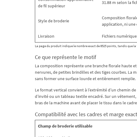
31.88 m selon la fi
de fil supérieur
Composition florale 
Style de broderie
application, ni une 
Livraison
Fichiers numérique
La page du produit indique le nombre exact de 8525 points, tandis que la f
Ce que représente le motif
La composition représente une branche florale haute et a
nervures, de petites brindilles et des tiges courbes. La ma
sans former une surface lourde et entièrement remplie.
Le format vertical convient à l’extrémité d’un chemin de 
d’invité ou un tableau textile encadré. Sur un vêtement,
bras de la machine avant de placer le tissu dans le cadre
Compatibilité avec les cadres et marge exac
Champ de broderie utilisable