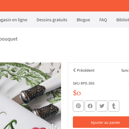
gasin en ligne
Dessins gratuits
Blogue
FAQ
Biblio
– bouquet
Précédent
Suiv
SKU RPE-395
$0
Ajouter au panier