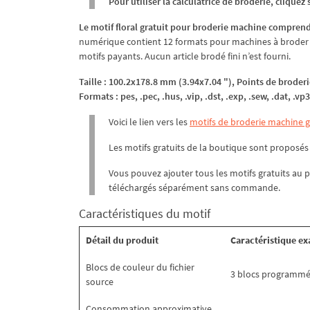
Pour utiliser la calculatrice de broderie, clique
Le motif floral gratuit pour broderie machine comprend
numérique contient 12 formats pour machines à broder ; 
motifs payants. Aucun article brodé fini n’est fourni.
Taille : 100.2x178.8 mm (3.94x7.04 "), Points de broderi
Formats : pes, .pec, .hus, .vip, .dst, .exp, .sew, .dat, .vp3,
Voici le lien vers les
motifs de broderie machine gr
Les motifs gratuits de la boutique sont proposés 
Vous pouvez ajouter tous les motifs gratuits au p
téléchargés séparément sans commande.
Caractéristiques du motif
Détail du produit
Caractéristique ex
Blocs de couleur du fichier
3 blocs programmé
source
Consommation approximative