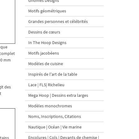
Gnomes Designs
Motifs géométriques
Grandes personnes et célébrités
Dessins de cœurs
In The Hoop Designs
aque
Motifs jacobéens
é complet
200 mm
Modèles de cuisine
Inspirés de l'art de la table
Lace | FLS| Richelieu
agit des
t
Mega Hoop | Dessins extra larges
Modèles monochromes
Noms, Inscriptions, Citations
Nautique | Océan | Vie marine
Encolures | Cols | Devants de chemise |
rtains