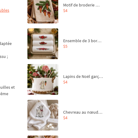
Motif de broderie machine Branche de sapin et carottes - 4 tailles
ubles
$4
Ensemble de 3 bordures de Noël pour broderie machine
adaptée
$5
ssu ;
Lapins de Noël garçon et fille - 4 tailles
$4
uilles et
 même
Chevreau au nœud rouge – broderie machine, 4 tailles
$4