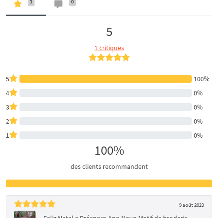
1
0
5
1 critiques
5
100%
4
0%
3
0%
2
0%
1
0%
100%
des clients recommandent
9 août 2023
Feliz Natal e Próspero Ano Novo Motif de broderie