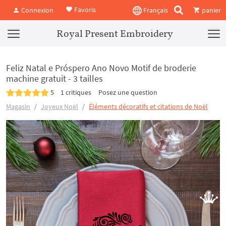
Favoris
Connexion
Français
panier
Royal Present Embroidery
Feliz Natal e Próspero Ano Novo Motif de broderie
machine gratuit - 3 tailles
5
1 critiques
Posez une question
Magasin
Joyeux Noël
Éléments décoratifs et citations de Noël