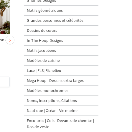
Gnomes Designs
Motifs géométriques
Grandes personnes et célébrités
Dessins de cœurs
on et
Chevreau au nœud rouge
Sapin de Noël en sac a
In The Hoop Designs
– broderie machine, 4
carottes Motif de
Motifs jacobéens
tailles
broderie à la machine 
tailles
Modèles de cuisine
Lace | FLS| Richelieu
Mega Hoop | Dessins extra larges
$4
| Acheter
$4
| Acheter
Modèles monochromes
Noms, Inscriptions, Citations
Nautique | Océan | Vie marine
Encolures | Cols | Devants de chemise |
Dos de veste