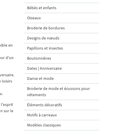
Bébés et enfants
Oiseaux
Broderie de bordures
Designs de nœuds
nible en
Papillons et insectes
our d'un
Boutonnières
Dates | Anniversaire
versaire.
Danse et mode
 loisirs
Broderie de mode et écussons pour
u.
vêtements
l'esprit
Éléments décoratifs
n sur le
Motifs à carreaux
Modèles classiques