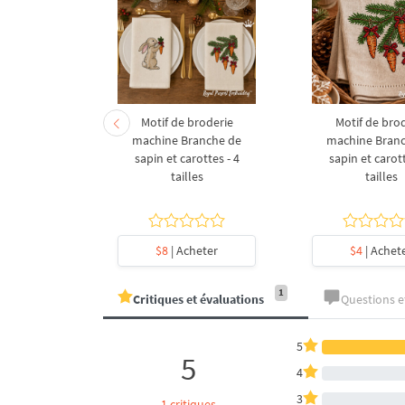
derie à la
Motif de broderie
Motif de bro
coration de
machine Branche de
machine Bran
l en forme
sapin et carottes - 4
sapin et carott
- 4 tailles
tailles
tailles
heter
$8
| Acheter
$4
| Achet
1
Critiques et évaluations
Questions 
5
5
4
3
1 critiques