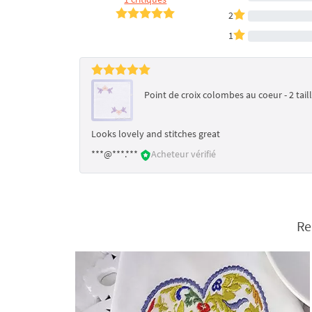
2
1
Point de croix colombes au coeur - 2 tail
Looks lovely and stitches great
***@***.***
Acheteur vérifié
Re