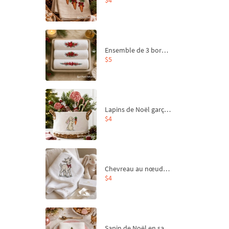
Ensemble de 3 bordures de Noël pour broderie machine
$5
Lapins de Noël garçon et fille - 4 tailles
$4
Chevreau au nœud rouge – broderie machine, 4 tailles
$4
Sapin de Noël en sac aux carottes Motif de broderie à la machine - 4 tailles