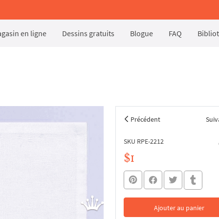
gasin en ligne
Dessins gratuits
Blogue
FAQ
Biblio
Précédent
Suiv
SKU RPE-2212
$1
Ajouter au panier