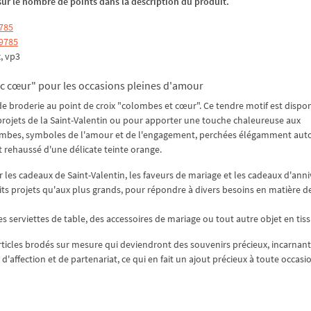
z sur le nombre de points dans la description du produit.
9785
 9785
x, vp3
ec cœur" pour les occasions pleines d'amour
de broderie au point de croix "colombes et cœur". Ce tendre motif est dispo
s projets de la Saint-Valentin ou pour apporter une touche chaleureuse aux
lombes, symboles de l'amour et de l'engagement, perchées élégamment aut
 rehaussé d'une délicate teinte orange.
r les cadeaux de Saint-Valentin, les faveurs de mariage et les cadeaux d'anni
its projets qu'aux plus grands, pour répondre à divers besoins en matière de
des serviettes de table, des accessoires de mariage ou tout autre objet en tiss
ticles brodés sur mesure qui deviendront des souvenirs précieux, incarnant 
d'affection et de partenariat, ce qui en fait un ajout précieux à toute occasio