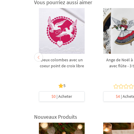
Vous pourriez aussi aimer
broderie
Deux colombes avec un
Ange de Noël à
e de Noël
coeur point de croix libre
avec flûte - 3 t
 3 tailles
5
heter
$0
| Acheter
$4
| Achet
Nouveaux Produits