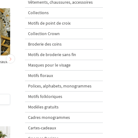
Vêtements, chaussures, accessoires
Collections
Motifs de point de croix
Collection Crown
Broderie des coins
Motifs de broderie sans fin
eaux -
Ange de Noël à carreaux
Bébé Ours sur un chev
Masques pour le visage
avec étoile - 3 tailles
à bascule - 3 tailles
Motifs floraux
Polices, alphabets, monogrammes
Motifs folkloriques
$4
| Acheter
$5
| Acheter
Modèles gratuits
Cadres monogrammes
Cartes-cadeaux