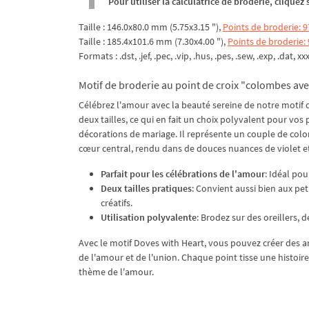
Pour utiliser la calculatrice de broderie, clique
Taille : 146.0x80.0 mm (5.75x3.15 "),
Points de broderie: 
Taille : 185.4x101.6 mm (7.30x4.00 "),
Points de broderie:
Formats : .dst, .jef, .pec, .vip, .hus, .pes, .sew, .exp, .dat, xx
Motif de broderie au point de croix "colombes av
Célébrez l'amour avec la beauté sereine de notre motif 
deux tailles, ce qui en fait un choix polyvalent pour vo
décorations de mariage. Il représente un couple de co
cœur central, rendu dans de douces nuances de violet et
Parfait pour les célébrations de l'amour
: Idéal pou
Deux tailles pratiques
: Convient aussi bien aux pet
créatifs.
Utilisation polyvalente
: Brodez sur des oreillers, 
Avec le motif Doves with Heart, vous pouvez créer des ar
de l'amour et de l'union. Chaque point tisse une histoire 
thème de l'amour.