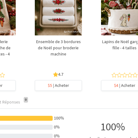
derie
Ensemble de 3 bordures
Lapins de Noël garç
che de
de Noël pour broderie
fille - 4 tailles
es - 4
machine
4.7
er
$5
| Acheter
$4
| Acheter
0
et Réponses
100%
100%
0%
0%