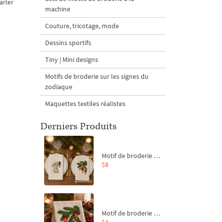
arler
machine
Couture, tricotage, mode
Dessins sportifs
Tiny | Mini designs
Motifs de broderie sur les signes du
zodiaque
Maquettes textiles réalistes
Derniers Produits
Motif de broderie machine Branche de sapin et carottes - 4 tailles
$8
Motif de broderie machine Branche de sapin et carottes - 4 tailles
$4