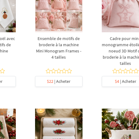
Noël avec
Ensemble de motifs de
Cadre pour min
ifs de
broderie à la machine
monogramme étoilé
chine
Mini Monogram Frames -
noeud 3D Motif 
4 tailles
broderie à la machi
tailles
er
$22
| Acheter
$4
| Acheter