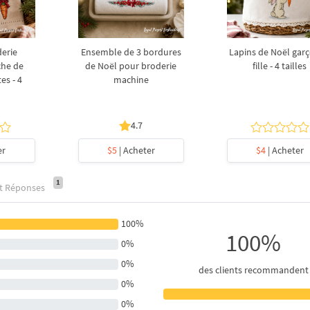
derie
Ensemble de 3 bordures
Lapins de Noël garç
che de
de Noël pour broderie
fille - 4 tailles
es - 4
machine
4.7
er
$5
| Acheter
$4
| Acheter
1
et Réponses
100%
100%
0%
0%
des clients recommandent
0%
0%