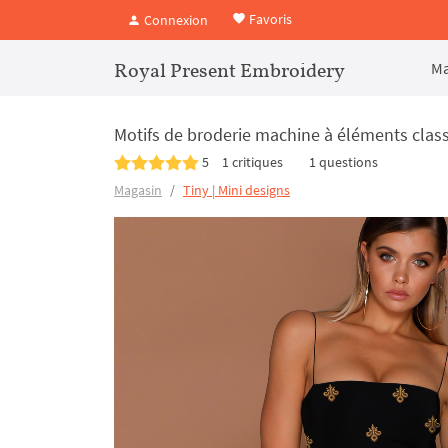
Favoris
Connexion
Royal Present Embroidery
Ma
Motifs de broderie machine à éléments clas
5
1 critiques
1 questions
Magasin
Tiny | Mini designs