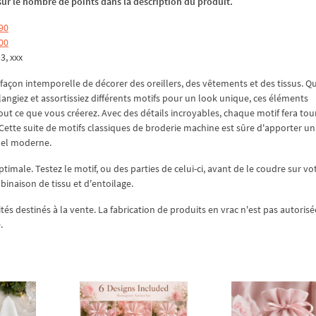
z sur le nombre de points dans la description du produit.
90
00
p3, xxx
façon intemporelle de décorer des oreillers, des vêtements et des tissus. Q
langiez et assortissiez différents motifs pour un look unique, ces éléments
ut ce que vous créerez. Avec des détails incroyables, chaque motif fera tou
Cette suite de motifs classiques de broderie machine est sûre d'apporter un
uel moderne.
ptimale. Testez le motif, ou des parties de celui-ci, avant de le coudre sur vo
mbinaison de tissu et d'entoilage.
ités destinés à la vente. La fabrication de produits en vrac n'est pas autorisé
.