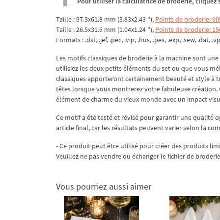
Pour utiliser la calculatrice de broderie, clique
Taille : 97.3x61.8 mm (3.83x2.43 "),
Points de broderie: 90
Taille : 26.5x31.6 mm (1.04x1.24 "),
Points de broderie: 15
Formats : .dst, .jef, .pec, .vip, .hus, .pes, .exp, .sew, .dat, .v
Les motifs classiques de broderie à la machine sont une 
utilisiez les deux petits éléments du set ou que vous mé
classiques apporteront certainement beauté et style à to
têtes lorsque vous montrerez votre fabuleuse création. 
élément de charme du vieux monde avec un impact vis
Ce motif a été testé et révisé pour garantir une qualité o
article final, car les résultats peuvent varier selon la co
- Ce produit peut être utilisé pour créer des produits lim
Veuillez ne pas vendre ou échanger le fichier de broderie
Vous pourriez aussi aimer