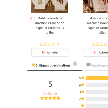
derie à la
Motif de broderie
Motif de bro
coration de
machine Branche de
machine Bran
l en forme
sapin et carottes - 4
sapin et carott
- 4 tailles
tailles
tailles
heter
$8
| Acheter
$4
| Achet
1
Critiques et évaluations
Questions 
5
5
4
3
1 critiques
2
1