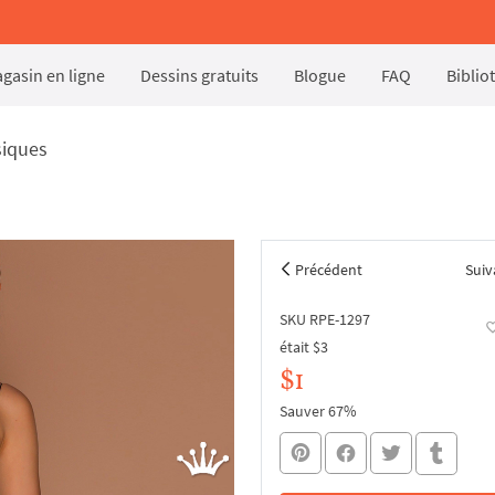
gasin en ligne
Dessins gratuits
Blogue
FAQ
Biblio
siques
Précédent
Suiv
SKU RPE-1297
était
$3
$1
Sauver 67%