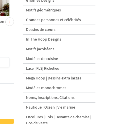
Gnomes Designs
Motifs géométriques
Grandes personnes et célébrités
on et
Chevreau au nœud rouge
Sapin de Noël en sac a
– broderie machine, 4
carottes Motif de
Dessins de cœurs
tailles
broderie à la machine 
tailles
In The Hoop Designs
Motifs jacobéens
Modèles de cuisine
$4
| Acheter
$4
| Acheter
Lace | FLS| Richelieu
Mega Hoop | Dessins extra larges
Modèles monochromes
Noms, Inscriptions, Citations
Nautique | Océan | Vie marine
Encolures | Cols | Devants de chemise |
Dos de veste