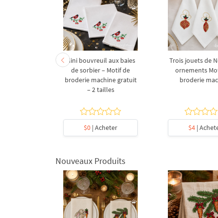
etites
Mini bouvreuil aux baies
Trois jouets de 
res pour
de sorbier – Motif de
ornements Mot
15 en 1
broderie machine gratuit
broderie ma
– 2 tailles
5
heter
$0
| Acheter
$4
| Achet
Nouveaux Produits