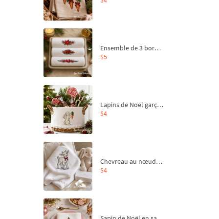
Ensemble de 3 bordures de Noël pour broderie machine
$5
Lapins de Noël garçon et fille - 4 tailles
$4
Chevreau au nœud rouge – broderie machine, 4 tailles
$4
Sapin de Noël en sac aux carottes Motif de broderie à la machine - 4 tailles