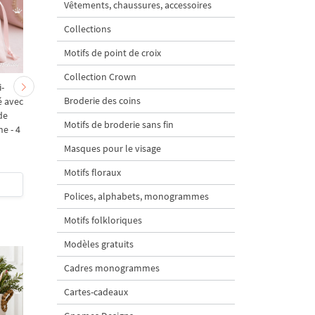
Vêtements, chaussures, accessoires
Collections
Motifs de point de croix
Collection Crown
i-
Cadre monogramme
Motif de broderie
Broderie des coins
 avec
ovale avec noeud 3D
machine 3D
de
Motif de broderie
Monogramme rond av
Motifs de broderie sans fin
ne - 4
machine - 4 размера
noeud
Masques pour le visage
Motifs floraux
$4
| Acheter
$4
| Acheter
Polices, alphabets, monogrammes
Motifs folkloriques
Modèles gratuits
Cadres monogrammes
Cartes-cadeaux