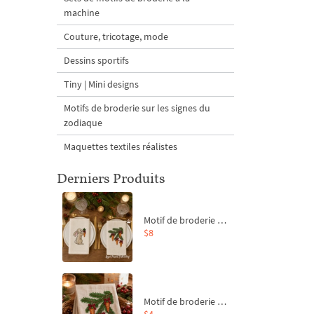
machine
Couture, tricotage, mode
Dessins sportifs
Tiny | Mini designs
Motifs de broderie sur les signes du
zodiaque
Maquettes textiles réalistes
Derniers Produits
Motif de broderie machine Branche de sapin et carottes - 4 tailles
$8
Motif de broderie machine Branche de sapin et carottes - 4 tailles
$4