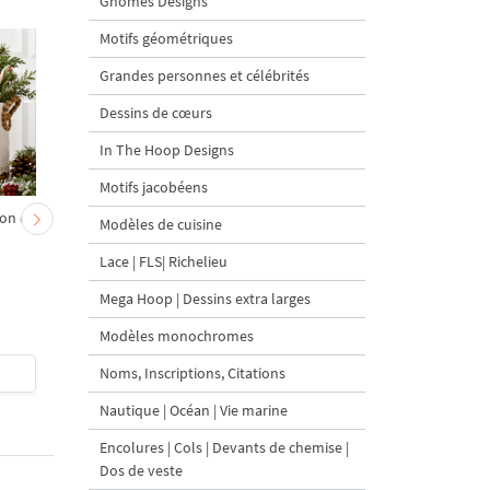
Gnomes Designs
Motifs géométriques
Grandes personnes et célébrités
Dessins de cœurs
In The Hoop Designs
Motifs jacobéens
on et
Chevreau au nœud rouge
Sapin de Noël en sac a
Modèles de cuisine
– broderie machine, 4
carottes Motif de
Lace | FLS| Richelieu
tailles
broderie à la machine 
tailles
Mega Hoop | Dessins extra larges
Modèles monochromes
Noms, Inscriptions, Citations
$4
| Acheter
$4
| Acheter
Nautique | Océan | Vie marine
Encolures | Cols | Devants de chemise |
Dos de veste