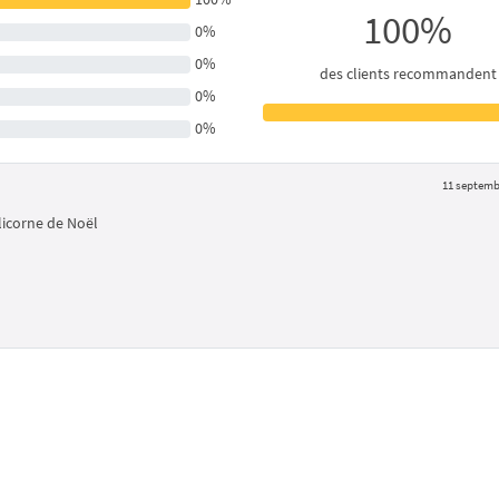
100%
0%
0%
des clients recommandent
0%
0%
11 septemb
licorne de Noël