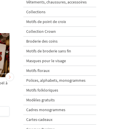
Vêtements, chaussures, accessoires
Collections
Motifs de point de croix
Collection Crown
Broderie des coins
Motifs de broderie sans fin
Masques pour le visage
Motifs floraux
Polices, alphabets, monogrammes
oël à
Petit bas de Noël - 5
Anneaux d'or Holiday -
tailles
tailles
Motifs folkloriques
Modèles gratuits
Cadres monogrammes
$2
| Acheter
$6
| Acheter
Cartes-cadeaux