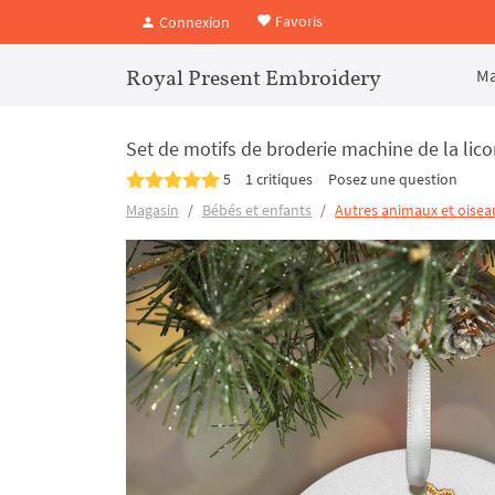
Favoris
Connexion
Royal Present Embroidery
Ma
Set de motifs de broderie machine de la lic
5
1 critiques
Posez une question
Magasin
Bébés et enfants
Autres animaux et oisea