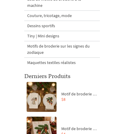
machine
Couture, tricotage, mode
Dessins sportifs
Tiny | Mini designs
Motifs de broderie sur les signes du
zodiaque
Maquettes textiles réalistes
Derniers Produits
Motif de broderie machine Branche de sapin et carottes - 4 tailles
$8
Motif de broderie machine Branche de sapin et carottes - 4 tailles
$4