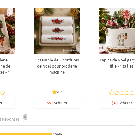
derie
Ensemble de 3 bordures
Lapins de Noël garç
che de
de Noël pour broderie
fille - 4 tailles
es - 4
machine
4.7
er
$5
| Acheter
$4
| Acheter
0
et Réponses
100%