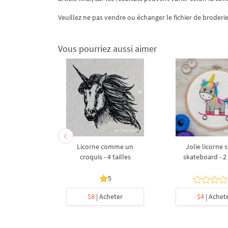
Veuillez ne pas vendre ou échanger le fichier de broderie
Vous pourriez aussi aimer
eau avec un
Licorne comme un
Jolie licorne 
tailles
croquis - 4 tailles
skateboard - 2 
5
heter
$8
| Acheter
$4
| Achet