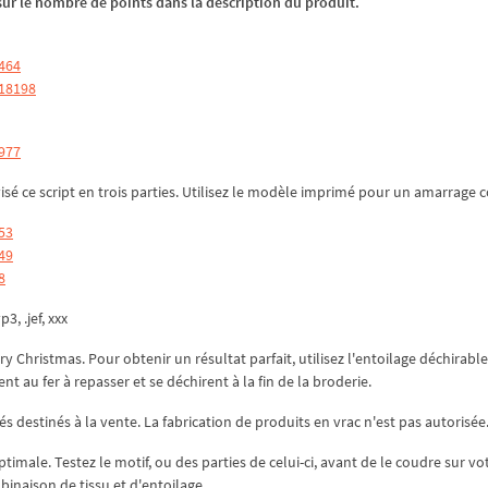
z sur le nombre de points dans la description du produit.
3464
 18198
4977
isé ce script en trois parties. Utilisez le modèle imprimé pour un amarrage c
53
49
8
p3, .jef, xxx
y Christmas. Pour obtenir un résultat parfait, utilisez l'entoilage déchirable
t au fer à repasser et se déchirent à la fin de la broderie.
és destinés à la vente. La fabrication de produits en vrac n'est pas autorisée
ptimale. Testez le motif, ou des parties de celui-ci, avant de le coudre sur vo
mbinaison de tissu et d'entoilage.