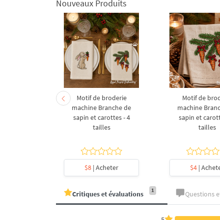
Nouveaux Produits
derie à la
Motif de broderie
Motif de bro
coration de
machine Branche de
machine Bran
l en forme
sapin et carottes - 4
sapin et carott
- 4 tailles
tailles
tailles
heter
$8
| Acheter
$4
| Achet
1
Critiques et évaluations
Questions 
5