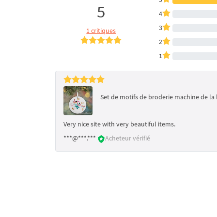
5
4
3
1 critiques
2
1
Set de motifs de broderie machine de la 
Very nice site with very beautiful items.
***@***.***
Acheteur vérifié