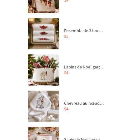
Ensemble de 3 bordures de Noël pour broderie machine
$5
Lapins de Noël garçon et fille - 4 tailles
$4
Chevreau au nœud rouge – broderie machine, 4 tailles
$4
Sapin de Noël en sac aux carottes Motif de broderie à la machine - 4 tailles