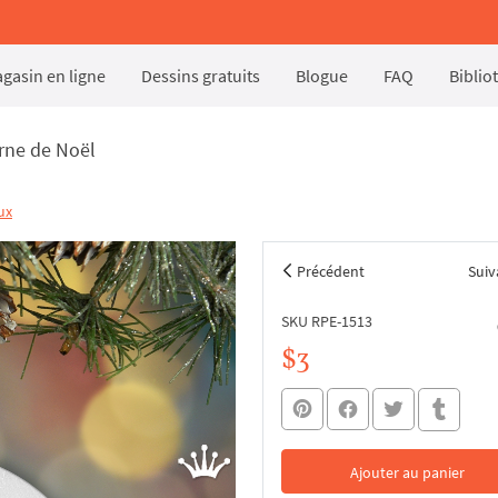
gasin en ligne
Dessins gratuits
Blogue
FAQ
Biblio
orne de Noël
ux
Précédent
Suiv
SKU RPE-1513
$3
Ajouter au panier