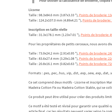
Pour utiliser la calculatrice de broderie, clique
Licorne
Taille : 98.3x84.6 mm (3.87x3.33 "),
Points de broderie: 1
Taille : 124.2x107.0 mm (4.89x4.21 "),
Points de broderie:
Inscription en taille réelle
Taille : 31.3x178.1 mm (1.23x7.01 "),
Points de broderie: 
Pour les propriétaires de petits cerceaux, nous avons div
Taille : 73.9x24.2 mm (2.91x0.95 "),
Points de broderie: 24
Taille : 83.6x27.4 mm (3.29x1.08 "),
Points de broderie: 22
Taille : 20.8x16.1 mm (0.82x0.63 "),
Points de broderie: 72
Formats : .pes, .pec, .hus, .vip, .dst, .exp, .sew, .exp, .dat, .v
Ce set comprend deux motifs - Licorne et inscription Marr
Madeira Cotton Fix ou Madeira Cotton Stable, qui se collen
Ce produit peut être utilisé pour créer des produits limit
Ce motif a été testé et révisé pour garantir une qualité o
article final, car les résultats peuvent varier selon la co