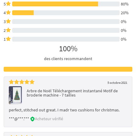
5
80%
4
20%
3
0%
2
0%
1
0%
100%
des clients recommandent
5 octobre 2021
Arbre de Noël Téléchargement instantané Motif de
broderie machine - 7 tailles
perfect, stitched out great. I madr two cushions for christmas.
***@***.***
Acheteur vérifié