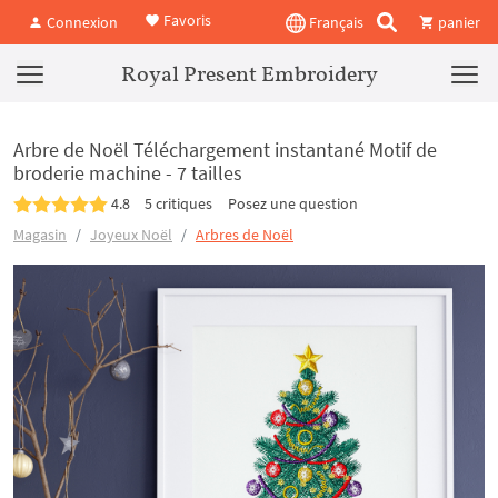
Favoris
Connexion
Français
panier
Royal Present Embroidery
Arbre de Noël Téléchargement instantané Motif de
broderie machine - 7 tailles
4.8
5 critiques
Posez une question
Magasin
Joyeux Noël
Arbres de Noël