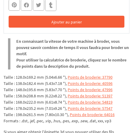
Ajouter au panier
Dans le panier
En connaissant la vitesse de votre machine à broder, vous
pouvez savoir combien de temps il vous faudra pour broder un
motif.
Pour utiliser la calculatrice de broderie, cliquez sur le nombre
de points dans la description du produit.
Taille : 128.0x169.2 mm (5.04x6.66 "),
Points de broderie: 37790
Taille : 138.0x182.4 mm (5.43x7.18 "),
Points de broderie: 40596
Taille : 148.0x195.6 mm (5.83x7.70 "),
Points de broderie: 47996
Taille : 158.0x208.8 mm (6.22x8.22 "),
Points de broderie: 51397
Taille : 168.0x222.0 mm (6.61x8.74 "),
Points de broderie: 54819
Taille : 178.0x235.2 mm (7.01x9.26 "),
Points de broderie: 57547
Taille : 198.0x261.5 mm (7.80x10.30 "),
Points de broderie: 64016
Formats : .dst, .jef, .pec, .vip, .hus, .pes, .exp, .sew, .dat, xxx, vp3
Si vous aimez obtenir l'épinette 3d vous pouvez utiliser des fils