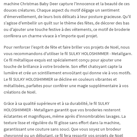
machine Christmas Baby Deer capture l'innocence et la beauté de ces
douces créatures. Chaque aspect du motif dégage un sentiment
d'émerveillement, de leurs bois délicats à leur posture gracieuse. Qu'il
s'agisse d'embellir un quilt sur le thème des fêtes, de décorer des bas
ou d'ajouter une touche festive à des vêtements, ce motif de broderie
confèrera un charme vivace à n'importe quel projet.
Pour renforcer l'esprit de fête et faire briller vos projets de Noël, nous
vous recommandons d'utiliser le fil SULKY HOLOSHIMMER - Metallgarn.
Ce fil métallique exquis est spécialement conçu pour ajouter une
touche de brillance à votre broderie. Son effet chatoyant capte la
lumière et crée un scintillement envoûtant qui donne vie à vos motifs.
Le fil SULKY HOLOSHIMMER se décline en couleurs vibrantes et
métallisées, parfaites pour conférer une magie supplémentaire à vos
créations de Noël.
Grâce à sa qualité supérieure et à sa durabilité, le fil SULKY
HOLOSHIMMER - Metallgarn garantit que vos broderies resteront
éclatantes et magnifiques, même après d'innombrables lavages. La
texture lisse et régulière du fil glisse sans effort dans la machine,
garantissant une couture sans souci. Que vous soyez un brodeur
chevronné ou un débutant, ce fil fera ressortir vos projets de Noël