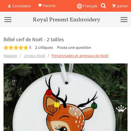
Favoris
Connexion
Français
panier
Royal Present Embroidery
Bébé cerf de Noël - 2 tailles
5
2 critiques
Posez une question
Magasin
Joyeux Noël
Personnages et animaux de Noël