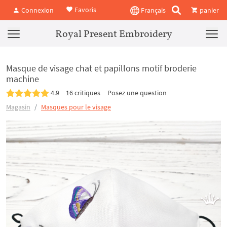
Favoris
Connexion
Français
panier
Royal Present Embroidery
Masque de visage chat et papillons motif broderie
machine
4.9
16 critiques
Posez une question
Magasin
Masques pour le visage