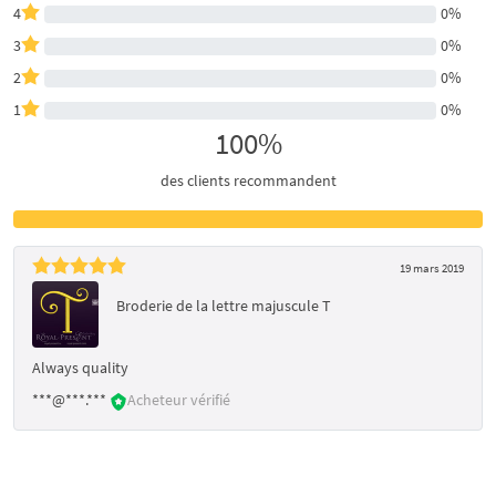
4
0%
3
0%
2
0%
1
0%
100%
des clients recommandent
19 mars 2019
Broderie de la lettre majuscule T
Always quality
***@***.***
Acheteur vérifié