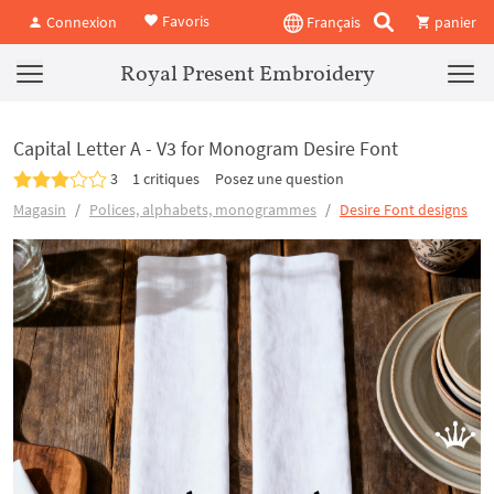
Favoris
Connexion
Français
panier
Royal Present Embroidery
Capital Letter A - V3 for Monogram Desire Font
3
1 critiques
Posez une question
Magasin
Polices, alphabets, monogrammes
Desire Font designs