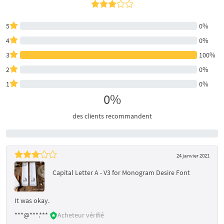
5
0%
4
0%
3
100%
2
0%
1
0%
0%
des clients recommandent
24 janvier 2021
Capital Letter A - V3 for Monogram Desire Font
It was okay.
***@***.***
Acheteur vérifié