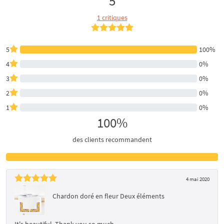
5
1 critiques
5
100%
4
0%
3
0%
2
0%
1
0%
100%
des clients recommandent
4 mai 2020
Chardon doré en fleur Deux éléments
It's beautiful. Thank you so much