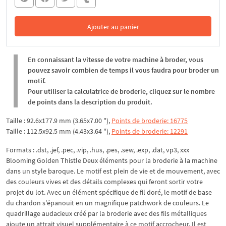
Ajouter au panier
Dans le panier
En connaissant la vitesse de votre machine à broder, vous
pouvez savoir combien de temps il vous faudra pour broder un
motif.
Pour utiliser la calculatrice de broderie, cliquez sur le nombre
de points dans la description du produit.
Taille : 92.6x177.9 mm (3.65x7.00 "),
Points de broderie: 16775
Taille : 112.5x92.5 mm (4.43x3.64 "),
Points de broderie: 12291
Formats : .dst, .jef, .pec, .vip, .hus, .pes, .sew, .exp, .dat, vp3, xxx
Blooming Golden Thistle Deux éléments pour la broderie à la machine
dans un style baroque. Le motif est plein de vie et de mouvement, avec
des couleurs vives et des détails complexes qui feront sortir votre
projet du lot. Avec un élément spécifique de fil doré, le motif de base
du chardon s'épanouit en un magnifique patchwork de couleurs. Le
quadrillage audacieux créé par la broderie avec des fils métalliques
ajoute un attrait visuel supplémentaire à ce motif accrocheur. Il est