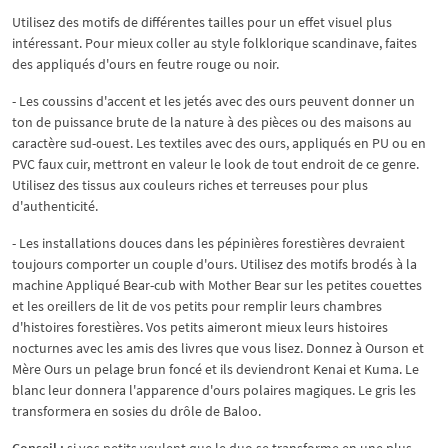
Utilisez des motifs de différentes tailles pour un effet visuel plus
intéressant. Pour mieux coller au style folklorique scandinave, faites
des appliqués d'ours en feutre rouge ou noir.
- Les coussins d'accent et les jetés avec des ours peuvent donner un
ton de puissance brute de la nature à des pièces ou des maisons au
caractère sud-ouest. Les textiles avec des ours, appliqués en PU ou en
PVC faux cuir, mettront en valeur le look de tout endroit de ce genre.
Utilisez des tissus aux couleurs riches et terreuses pour plus
d'authenticité.
- Les installations douces dans les pépinières forestières devraient
toujours comporter un couple d'ours. Utilisez des motifs brodés à la
machine Appliqué Bear-cub with Mother Bear sur les petites couettes
et les oreillers de lit de vos petits pour remplir leurs chambres
d'histoires forestières. Vos petits aimeront mieux leurs histoires
nocturnes avec les amis des livres que vous lisez. Donnez à Ourson et
Mère Ours un pelage brun foncé et ils deviendront Kenai et Kuma. Le
blanc leur donnera l'apparence d'ours polaires magiques. Le gris les
transformera en sosies du drôle de Baloo.
Conseil :
si vos petits veulent que le duo se transforme en une plus