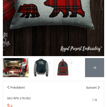
+8
Précédent
Suivant
SKU RPE-176-001
6
$4