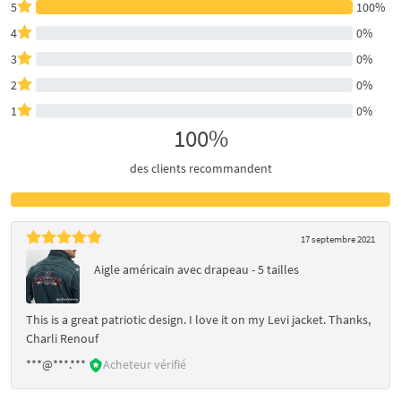
5
100%
4
0%
3
0%
2
0%
1
0%
100%
des clients recommandent
17 septembre 2021
Aigle américain avec drapeau - 5 tailles
This is a great patriotic design. I love it on my Levi jacket. Thanks,
Charli Renouf
***@***.***
Acheteur vérifié