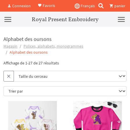
Favoris
Connexion
Français
panier
Royal Present Embroidery
Alphabet des oursons
Magasin
Polices, alphabets, monogrammes
Alphabet des oursons
Affichage de 1-27 de 27 résultats