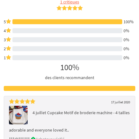
1 critiques
5
100%
4
0%
3
0%
2
0%
1
0%
100%
des clients recommandent
17 juillet 2020
4 juillet Cupcake Motif de broderie machine - 4 tailles
adorable and everyone loved it..
***@***.***
Acheteur vérifié