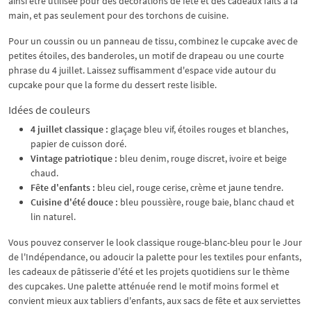
ainsi être utilisée pour des décorations de fête et des cadeaux faits à la
main, et pas seulement pour des torchons de cuisine.
Pour un coussin ou un panneau de tissu, combinez le cupcake avec de
petites étoiles, des banderoles, un motif de drapeau ou une courte
phrase du 4 juillet. Laissez suffisamment d'espace vide autour du
cupcake pour que la forme du dessert reste lisible.
Idées de couleurs
4 juillet classique :
glaçage bleu vif, étoiles rouges et blanches,
papier de cuisson doré.
Vintage patriotique :
bleu denim, rouge discret, ivoire et beige
chaud.
Fête d'enfants :
bleu ciel, rouge cerise, crème et jaune tendre.
Cuisine d'été douce :
bleu poussière, rouge baie, blanc chaud et
lin naturel.
Vous pouvez conserver le look classique rouge-blanc-bleu pour le Jour
de l'Indépendance, ou adoucir la palette pour les textiles pour enfants,
les cadeaux de pâtisserie d'été et les projets quotidiens sur le thème
des cupcakes. Une palette atténuée rend le motif moins formel et
convient mieux aux tabliers d'enfants, aux sacs de fête et aux serviettes