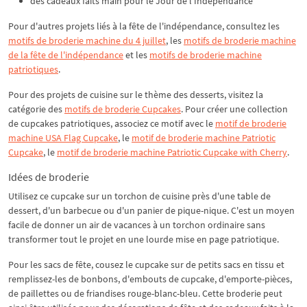
des cadeaux faits main pour le Jour de l'Indépendance
Pour d'autres projets liés à la fête de l'indépendance, consultez les
motifs de broderie machine du 4 juillet
, les
motifs de broderie machine
de la fête de l'indépendance
et les
motifs de broderie machine
patriotiques
.
Pour des projets de cuisine sur le thème des desserts, visitez la
catégorie des
motifs de broderie Cupcakes
. Pour créer une collection
de cupcakes patriotiques, associez ce motif avec le
motif de broderie
machine USA Flag Cupcake
, le
motif de broderie machine Patriotic
Cupcake
, le
motif de broderie machine Patriotic Cupcake with Cherry
.
Idées de broderie
Utilisez ce cupcake sur un torchon de cuisine près d'une table de
dessert, d'un barbecue ou d'un panier de pique-nique. C'est un moyen
facile de donner un air de vacances à un torchon ordinaire sans
transformer tout le projet en une lourde mise en page patriotique.
Pour les sacs de fête, cousez le cupcake sur de petits sacs en tissu et
remplissez-les de bonbons, d'embouts de cupcake, d'emporte-pièces,
de paillettes ou de friandises rouge-blanc-bleu. Cette broderie peut