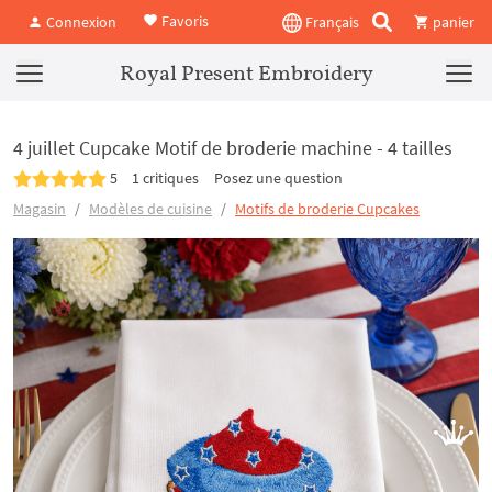
Favoris
Connexion
Français
panier
Royal Present Embroidery
4 juillet Cupcake Motif de broderie machine - 4 tailles
5
1 critiques
Posez une question
Magasin
Modèles de cuisine
Motifs de broderie Cupcakes