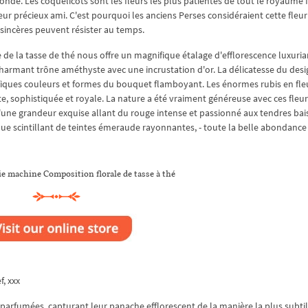
de. Les coquelicots sont les fleurs les plus patientes de tout le royaume f
ur précieux ami. C'est pourquoi les anciens Perses considéraient cette fle
 sincères peuvent résister au temps.
 de la tasse de thé nous offre un magnifique étalage d'efflorescence luxuria
harmant trône améthyste avec une incrustation d'or. La délicatesse du desi
iques couleurs et formes du bouquet flamboyant. Les énormes rubis en fle
 sophistiquée et royale. La nature a été vraiment généreuse avec ces fleurs
'une grandeur exquise allant du rouge intense et passionné aux tendres bai
que scintillant de teintes émeraude rayonnantes, - toute la belle abondance
ie machine Composition florale de tasse à thé
f, xxx
 parfumées, capturant leur panache efflorescent de la manière la plus subtil