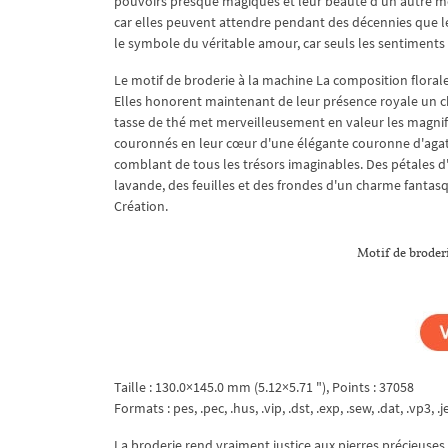
pouvoirs presque magiques et leur beauté d'un autre mon
car elles peuvent attendre pendant des décennies que le
le symbole du véritable amour, car seuls les sentiments
Le motif de broderie à la machine La composition florale
Elles honorent maintenant de leur présence royale un c
tasse de thé met merveilleusement en valeur les magnif
couronnés en leur cœur d'une élégante couronne d'agate,
comblant de tous les trésors imaginables. Des pétales d
lavande, des feuilles et des frondes d'un charme fantas
Création.
Motif de broder
Taille : 130.0×145.0 mm (5.12×5.71 "), Points : 37058
Formats : pes, .pec, .hus, .vip, .dst, .exp, .sew, .dat, .vp3, .je
La broderie rend vraiment justice aux pierres précieuses