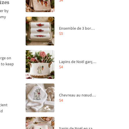
izes
er by
oamy
Ensemble de 3 bordures de Noël pour broderie machine
$5
urge on
Lapins de Noël garçon et fille - 4 tailles
e to keep
$4
Chevreau au nœud rouge – broderie machine, 4 tailles
$4
cient
ld
Sapin de Noël en sac aux carottes Motif de broderie à la machine - 4 tailles