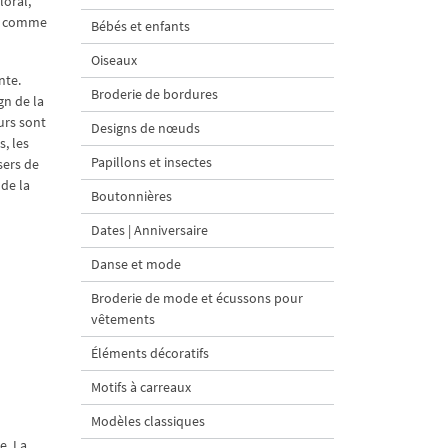
loral,
ur comme
Bébés et enfants
Oiseaux
nte.
Broderie de bordures
gn de la
urs sont
Designs de nœuds
, les
Papillons et insectes
sers de
 de la
Boutonnières
Dates | Anniversaire
Danse et mode
Broderie de mode et écussons pour
vêtements
Éléments décoratifs
Motifs à carreaux
Modèles classiques
e. La