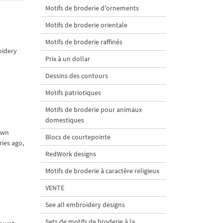
Motifs de broderie d'ornements
Motifs de broderie orientale
Motifs de broderie raffinés
oidery
Prix à un dollar
Dessins des contours
Motifs patriotiques
Motifs de broderie pour animaux
domestiques
 own
Blocs de courtepointe
ies ago,
RedWork designs
Motifs de broderie à caractère religieux
VENTE
h
See all embroidery designs
Sets de motifs de broderie à la