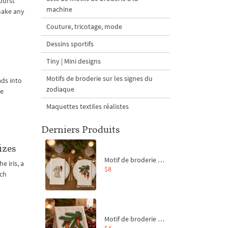
 burst
machine
 make any
Couture, tricotage, mode
Dessins sportifs
Tiny | Mini designs
Motifs de broderie sur les signes du
ads into
zodiaque
ne
Maquettes textiles réalistes
Derniers Produits
izes
Motif de broderie machine Branche de sapin et carottes - 4 tailles
e iris, a
$8
uch
Motif de broderie machine Branche de sapin et carottes - 4 tailles
$4