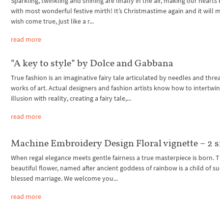
Sparkling, twinkling and shining are finally in the air, making our hearts
with most wonderful festive mirth! It’s Christmastime again and it will
wish come true, just like a r...
read more
“A key to style” by Dolce and Gabbana
True fashion is an imaginative fairy tale articulated by needles and thre
works of art. Actual designers and fashion artists know how to intertwi
illusion with reality, creating a fairy tale,...
read more
Machine Embroidery Design Floral vignette – 2 s
When regal elegance meets gentle fairness a true masterpiece is born. Th
beautiful flower, named after ancient goddess of rainbow is a child of s
blessed marriage. We welcome you...
read more