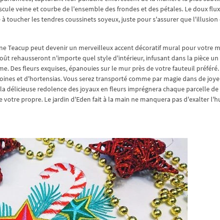
ule veine et courbe de l'ensemble des frondes et des pétales. Le doux flux
 à toucher les tendres coussinets soyeux, juste pour s'assurer que l'illusion 
ine Teacup peut devenir un merveilleux accent décoratif mural pour votre m
goût rehausseront n'importe quel style d'intérieur, infusant dans la pièce u
e. Des fleurs exquises, épanouies sur le mur près de votre fauteuil préféré.
ines et d'hortensias. Vous serez transporté comme par magie dans de joy
 la délicieuse redolence des joyaux en fleurs imprégnera chaque parcelle de
de votre propre. Le jardin d'Eden fait à la main ne manquera pas d'exalter l'