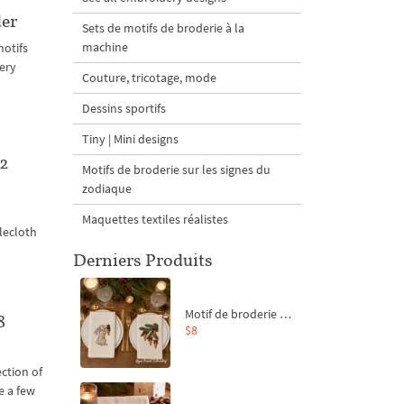
der
Sets de motifs de broderie à la
machine
motifs
ery
Couture, tricotage, mode
Dessins sportifs
Tiny | Mini designs
 2
Motifs de broderie sur les signes du
zodiaque
Maquettes textiles réalistes
lecloth
Derniers Produits
Motif de broderie machine Branche de sapin et carottes - 4 tailles
8
$8
ction of
e a few