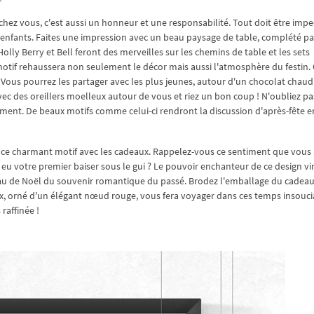
 chez vous, c'est aussi un honneur et une responsabilité. Tout doit être impe
 enfants. Faites une impression avec un beau paysage de table, complété pa
lly Berry et Bell feront des merveilles sur les chemins de table et les sets
ce motif rehaussera non seulement le décor mais aussi l'atmosphère du festin.
 Vous pourrez les partager avec les plus jeunes, autour d'un chocolat chaud
avec des oreillers moelleux autour de vous et riez un bon coup ! N'oubliez pa
lement. De beaux motifs comme celui-ci rendront la discussion d'après-fête 
r ce charmant motif avec les cadeaux. Rappelez-vous ce sentiment que vous 
eu votre premier baiser sous le gui ? Le pouvoir enchanteur de ce design vi
eau de Noël du souvenir romantique du passé. Brodez l'emballage du cadea
ux, orné d'un élégant nœud rouge, vous fera voyager dans ces temps insouci
raffinée !