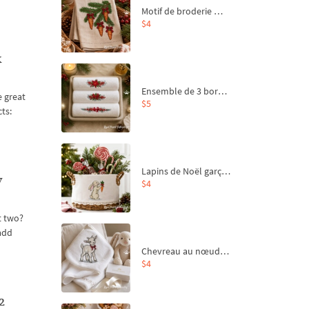
Motif de broderie machine Branche de sapin et carottes - 4 tailles
$4
k
Ensemble de 3 bordures de Noël pour broderie machine
e great
$5
ts:
Lapins de Noël garçon et fille - 4 tailles
y
$4
t two?
add
Chevreau au nœud rouge – broderie machine, 4 tailles
$4
2