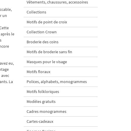
Vêtements, chaussures, accessoires
ccable,
Collections
r un
Motifs de point de croix
 Cette
Collection Crown
 après le
s
Broderie des coins
encore
Motifs de broderie sans fin
Masques pour le visage
avez eu,
ntage
Motifs floraux
u avec
ants. La
Polices, alphabets, monogrammes
Motifs folkloriques
Modèles gratuits
Cadres monogrammes
Cartes-cadeaux