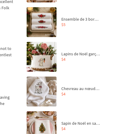
xcellent
 Folk
Ensemble de 3 bordures de Noël pour broderie machine
$5
 not to
Lapins de Noël garçon et fille - 4 tailles
entlest
$4
Chevreau au nœud rouge – broderie machine, 4 tailles
$4
raving
the
Sapin de Noël en sac aux carottes Motif de broderie à la machine - 4 tailles
$4