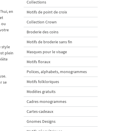
Collections
'hui, en
Motifs de point de croix
et
Collection Crown
s ou
 votre
Broderie des coins
Motifs de broderie sans fin
 style
Masques pour le visage
st plein
plète
Motifs floraux
Polices, alphabets, monogrammes
use.
Motifs folkloriques
r se
Modèles gratuits
Cadres monogrammes
Cartes-cadeaux
Gnomes Designs