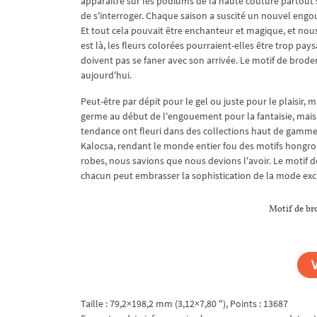
apparaître sur les podiums de la haute couture partout 
de s'interroger. Chaque saison a suscité un nouvel eng
Et tout cela pouvait être enchanteur et magique, et nous 
est là, les fleurs colorées pourraient-elles être trop pays
doivent pas se faner avec son arrivée. Le motif de broder
aujourd'hui.
Peut-être par dépit pour le gel ou juste pour le plaisir, 
germe au début de l'engouement pour la fantaisie, mais c
tendance ont fleuri dans des collections haut de gamme,
Kalocsa, rendant le monde entier fou des motifs hongro
robes, nous savions que nous devions l'avoir. Le motif 
chacun peut embrasser la sophistication de la mode exc
Motif de br
Taille : 79,2×198,2 mm (3,12×7,80 "), Points : 13687