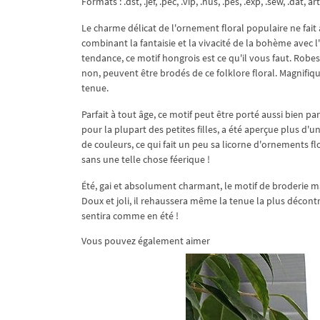
Formats : .dst, .jef, .pec, .vip, .hus, .pes, .exp, .sew, .dat, art
Le charme délicat de l'ornement floral populaire ne fait
combinant la fantaisie et la vivacité de la bohème avec l
tendance, ce motif hongrois est ce qu'il vous faut. Robes
non, peuvent être brodés de ce folklore floral. Magnifiqu
tenue.
Parfait à tout âge, ce motif peut être porté aussi bien pa
pour la plupart des petites filles, a été aperçue plus d'
de couleurs, ce qui fait un peu sa licorne d'ornements 
sans une telle chose féerique !
Été, gai et absolument charmant, le motif de broderie m
Doux et joli, il rehaussera même la tenue la plus décont
sentira comme en été !
Vous pouvez également aimer