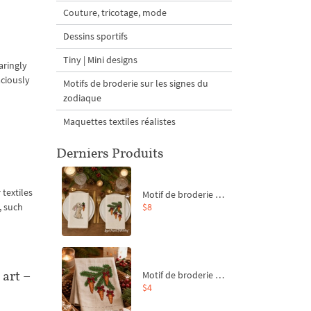
Couture, tricotage, mode
Dessins sportifs
Tiny | Mini designs
aringly
aciously
Motifs de broderie sur les signes du
zodiaque
Maquettes textiles réalistes
Derniers Produits
textiles
Motif de broderie machine Branche de sapin et carottes - 4 tailles
$8
, such
art –
Motif de broderie machine Branche de sapin et carottes - 4 tailles
$4