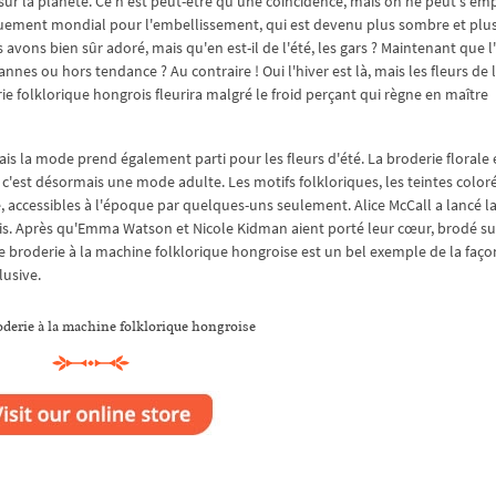
sur la planète. Ce n'est peut-être qu'une coïncidence, mais on ne peut s'em
ouement mondial pour l'embellissement, qui est devenu plus sombre et plus
avons bien sûr adoré, mais qu'en est-il de l'été, les gars ? Maintenant que l
annes ou hors tendance ? Au contraire ! Oui l'hiver est là, mais les fleurs de 
ie folklorique hongrois fleurira malgré le froid perçant qui règne en maître
mais la mode prend également parti pour les fleurs d'été. La broderie florale 
'est désormais une mode adulte. Les motifs folkloriques, les teintes coloré
 accessibles à l'époque par quelques-uns seulement. Alice McCall a lancé la
is. Après qu'Emma Watson et Nicole Kidman aient porté leur cœur, brodé su
de broderie à la machine folklorique hongroise est un bel exemple de la faç
lusive.
oderie à la machine folklorique hongroise