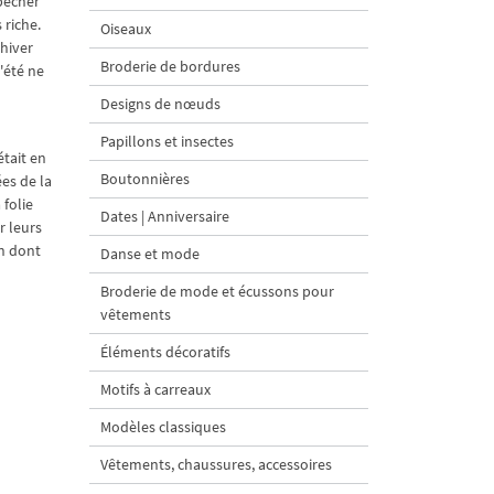
pêcher
 riche.
Oiseaux
'hiver
Broderie de bordures
l'été ne
Designs de nœuds
Papillons et insectes
était en
Boutonnières
es de la
 folie
Dates | Anniversaire
r leurs
on dont
Danse et mode
Broderie de mode et écussons pour
vêtements
Éléments décoratifs
Motifs à carreaux
Modèles classiques
Vêtements, chaussures, accessoires