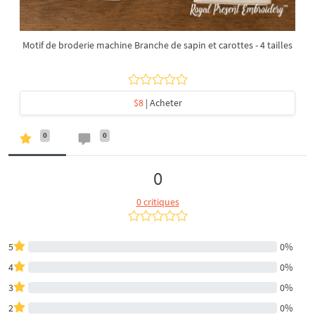
Motif de broderie machine Branche de sapin et carottes - 4 tailles
$8
| Acheter
0
0
0
0 critiques
5
0%
4
0%
3
0%
2
0%