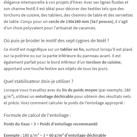
élégance intemporelle à vos projets d'hiver. Avec ses lignes fluides et
son charme festif, il est idéal pour décorer des textiles tels que des
torchons de cuisine, des tabliers, des chemins de table et des serviettes
de table. Conçu pour un
cercle de 130x180 mm (5x7 pouces)
, il s'agit
d'un choix polyvalent pour l'artisanat de vacances.
Où puis-je broder le motif des sept cygnes de Noël ?
Ce motif est magnifique sur un
tablier en lin
, surtout lorsqu'il est placé
sur la poitrine ou sur la partie inférieure du panneau avant. Il est
également parfait pour le bord inférieur d'un
torchon de cuisine
,
apportant une touche festive aux objets de tous les jours.
Quel stabilisateur dois-je utiliser ?
Lorsque vous travaillez avec du
lin de poids moyen
(par exemple, 180
g/m²), utilisez un
entoilage déchirable
pour obtenir des résultats nets
et précis. Voici comment calculer le poids de l'entoilage approprié :
Formule de calcul de l'entoilage :
Poids du tissu ÷ 3 = Poids d'entoilage recommandé
Exemple :
180 g/m² ÷ 3 =
60 g/m² d'entoilage déchirable