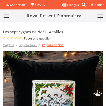
Favoris
Connexion
Français
panier
Royal Present Embroidery
Les sept cygnes de Noël - 4 tailles
Posez une question
Magasin
Joyeux Noël
12 jours de Noël