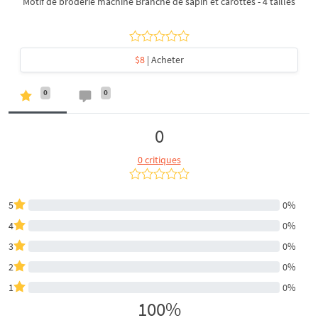
Motif de broderie machine Branche de sapin et carottes - 4 tailles
$8
| Acheter
0
0
0
0 critiques
5
0%
4
0%
3
0%
2
0%
1
0%
100%