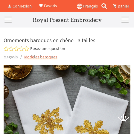
Favoris
Connexion
Français
panier
Royal Present Embroidery
Ornements baroques en chêne - 3 tailles
Posez une question
Magasin
Modèles baroques