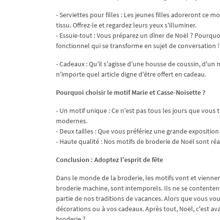
- Serviettes pour filles : Les jeunes filles adoreront ce m
tissu. Offrez-le et regardez leurs yeux s'illuminer.
- Essuie-tout : Vous préparez un dîner de Noël ? Pourquo
fonctionnel qui se transforme en sujet de conversation !
- Cadeaux : Qu'il s'agisse d'une housse de coussin, d'un
n'importe quel article digne d'être offert en cadeau.
Pourquoi choisir le motif Marie et Casse-Noisette ?
- Un motif unique : Ce n'est pas tous les jours que vou
modernes.
- Deux tailles : Que vous préfériez une grande expositio
- Haute qualité : Nos motifs de broderie de Noël sont réa
Conclusion : Adoptez l'esprit de fête
Dans le monde de la broderie, les motifs vont et vienne
broderie machine, sont intemporels. Ils ne se contentent
partie de nos traditions de vacances. Alors que vous vou
décorations ou à vos cadeaux. Après tout, Noël, c'est ava
broderie ?