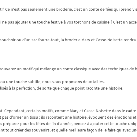
otif. Ce n'est pas seulement une broderie, c'est un conte de fées qui prend vie
i ne pas ajouter une touche festive à vos torchons de cuisine ? C'est un acce
 mouchoir ou d'un sac fourre-tout, la broderie Mary et Casse-Noisette rendra
s trouverez un motif qui mélange un conte classique avec des techniques de 
n ou une touche subtile, nous vous proposons deux tailles.
lisés à la perfection, de sorte que chaque point raconte une histoire.
nt. Cependant, certains motifs, comme Mary et Casse-Noisette dans le cadre
 pas d'orner un tissu ; ils racontent une histoire, évoquent des émotions et
s préparez pour les fêtes de fin d'année, pensez à ajouter cette touche uniq
nt tout créer des souvenirs, et quelle meilleure façon de le faire qu'avec un