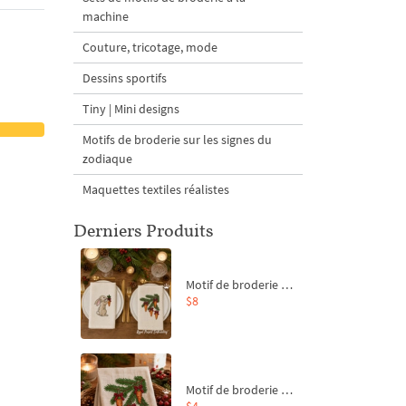
machine
Couture, tricotage, mode
Dessins sportifs
Tiny | Mini designs
Motifs de broderie sur les signes du
zodiaque
Maquettes textiles réalistes
Derniers Produits
Motif de broderie machine Branche de sapin et carottes - 4 tailles
$8
Motif de broderie machine Branche de sapin et carottes - 4 tailles
$4