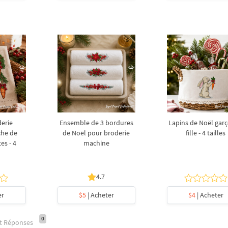
derie
Ensemble de 3 bordures
Lapins de Noël garç
che de
de Noël pour broderie
fille - 4 tailles
es - 4
machine
4.7
er
$5
| Acheter
$4
| Acheter
0
et Réponses