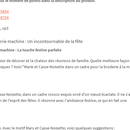
z sur le nombre de points dans la description du produit.
25854
28754
x, vp3
erie machine : Un incontournable de la fête
machine : La touche festive parfaite
plaisir de décorer et la chaleur des réunions de famille. Quelle meilleure façon
iques ? Voici "Marie et Casse-Noisette dans un cadre pour la broderie à la 
se-Noisette, dans un cadre rococo exquis orné d'un nœud écarlate. Il ne s'a
e l'esprit des fêtes. Il résonne avec l'ambiance festive, ce qui en fait une
. Avec le motif Mary et Casse-Noisette, voici quelques suggestions :