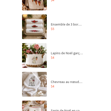
Ensemble de 3 bordures de Noël pour broderie machine
$5
Lapins de Noël garçon et fille - 4 tailles
$4
Chevreau au nœud rouge – broderie machine, 4 tailles
$4
Sapin de Noël en sac aux carottes Motif de broderie à la machine - 4 tailles