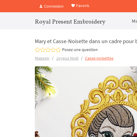
Favoris
Connexion
Royal Present Embroidery
Ma
Mary et Casse-Noisette dans un cadre pour b
Posez une question
Magasin
Joyeux Noël
Casse-noisettes