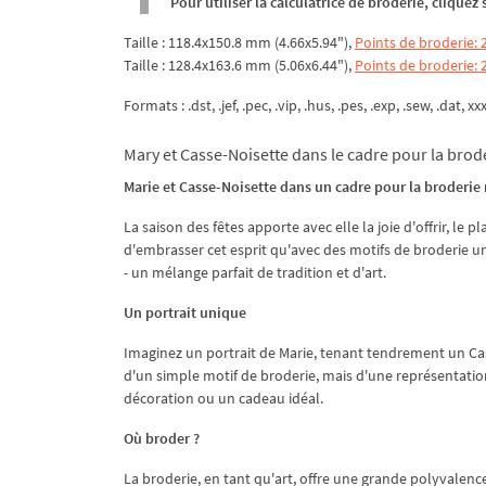
Pour utiliser la calculatrice de broderie, clique
Taille : 118.4x150.8 mm (4.66x5.94"),
Points de broderie: 
Taille : 128.4x163.6 mm (5.06x6.44"),
Points de broderie: 
Formats : .dst, .jef, .pec, .vip, .hus, .pes, .exp, .sew, .dat, xx
Mary et Casse-Noisette dans le cadre pour la brod
Marie et Casse-Noisette dans un cadre pour la broderie 
La saison des fêtes apporte avec elle la joie d'offrir, le 
d'embrasser cet esprit qu'avec des motifs de broderie un
- un mélange parfait de tradition et d'art.
Un portrait unique
Imaginez un portrait de Marie, tenant tendrement un Cas
d'un simple motif de broderie, mais d'une représentation d
décoration ou un cadeau idéal.
Où broder ?
La broderie, en tant qu'art, offre une grande polyvalence