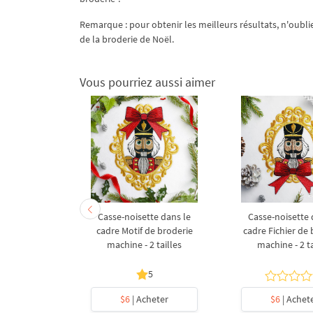
Remarque : pour obtenir les meilleurs résultats, n'oubli
de la broderie de Noël.
Vous pourriez aussi aimer
e et Marie à
Casse-noisette dans le
Casse-noisette 
 - 3 tailles
cadre Motif de broderie
cadre Fichier de
machine - 2 tailles
machine - 2 ta
5
5
heter
$6
| Acheter
$6
| Achet