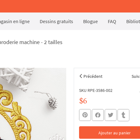
gasin en ligne
Dessins gratuits
Blogue
FAQ
Biblio
roderie machine - 2 tailles
Précédent
Suiv
SKU RPE-3586-002
$6
Ajouter au panier