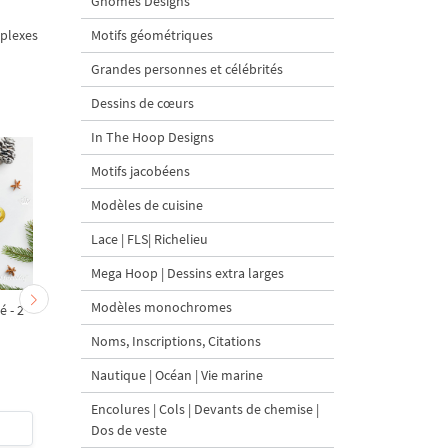
Gnomes Designs
mplexes
Motifs géométriques
Grandes personnes et célébrités
Dessins de cœurs
In The Hoop Designs
Motifs jacobéens
Modèles de cuisine
Lace | FLS| Richelieu
Mega Hoop | Dessins extra larges
Modèles monochromes
 - 2
Marie et Casse-Noisette -
Mouse King - 2 taille
2 tailles
Noms, Inscriptions, Citations
Nautique | Océan | Vie marine
Encolures | Cols | Devants de chemise |
$6
| Acheter
$6
| Acheter
Dos de veste