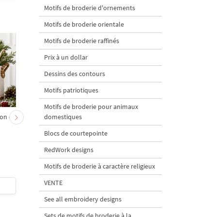
Motifs de broderie d'ornements
Motifs de broderie orientale
Motifs de broderie raffinés
Prix à un dollar
Dessins des contours
Motifs patriotiques
Motifs de broderie pour animaux
domestiques
on et
Chevreau au nœud rouge
Sapin de Noël en sac a
– broderie machine, 4
carottes Motif de
Blocs de courtepointe
tailles
broderie à la machine 
tailles
RedWork designs
Motifs de broderie à caractère religieux
VENTE
$4
| Acheter
$4
| Acheter
See all embroidery designs
Sets de motifs de broderie à la