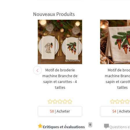
Nouveaux Produits
derie à la
Motif de broderie
Motif de bro
coration de
machine Branche de
machine Bran
l en forme
sapin et carottes - 4
sapin et carott
- 4 tailles
tailles
tailles
heter
$8
| Acheter
$4
| Achet
0
Critiques et évaluations
Questions 