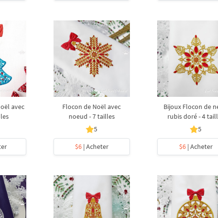
Noël avec
Flocon de Noël avec
Bijoux Flocon de n
lles
noeud - 7 tailles
rubis doré - 4 tail
5
5
ter
$6
| Acheter
$6
| Acheter