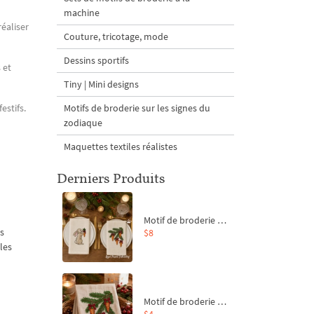
machine
réaliser
Couture, tricotage, mode
Dessins sportifs
 et
Tiny | Mini designs
estifs.
Motifs de broderie sur les signes du
zodiaque
Maquettes textiles réalistes
Derniers Produits
Motif de broderie machine Branche de sapin et carottes - 4 tailles
es
$8
les
Motif de broderie machine Branche de sapin et carottes - 4 tailles
$4