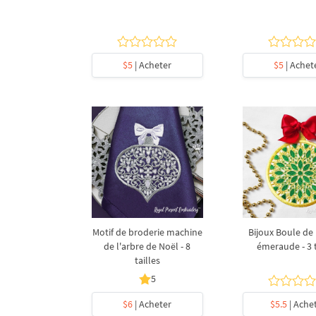
$5
| Acheter
$5
| Achet
Motif de broderie machine
Bijoux Boule de
de l'arbre de Noël - 8
émeraude - 3 t
tailles
5
$6
| Acheter
$5.5
| Ache