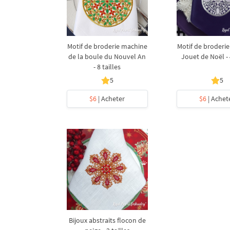
Motif de broderie machine
Motif de broderi
de la boule du Nouvel An
Jouet de Noël - 4
- 8 tailles
5
5
$6
| Acheter
$6
| Achet
Bijoux abstraits flocon de