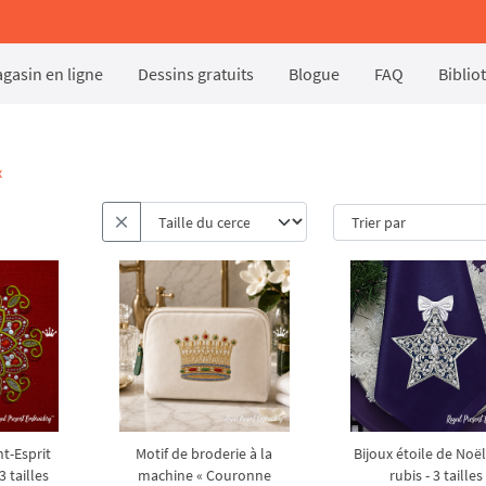
gasin en ligne
Dessins gratuits
Blogue
FAQ
Biblio
x
t-Esprit
Motif de broderie à la
Bijoux étoile de Noë
 tailles
machine « Couronne
rubis - 3 tailles