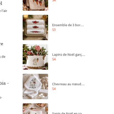
ël
 l'air
Ensemble de 3 bordures de Noël pour broderie machine
$5
re
Lapins de Noël garçon et fille - 4 tailles
s de
$4
is -
Chevreau au nœud rouge – broderie machine, 4 tailles
$4
s-
Sapin de Noël en sac aux carottes Motif de broderie à la machine - 4 tailles