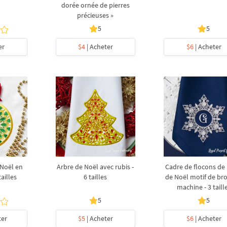
dorée ornée de pierres
précieuses »
5
5
er
$4
| Acheter
$6
| Acheter
 Noël en
Arbre de Noël avec rubis -
Cadre de flocons de
ailles
6 tailles
de Noël motif de br
machine - 3 taill
5
5
ter
$5
| Acheter
$6
| Acheter