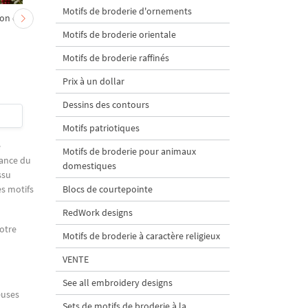
Motifs de broderie d'ornements
on et
Chevreau au nœud rouge
Sapin de Noël en sac a
– broderie machine, 4
carottes Motif de
Motifs de broderie orientale
tailles
broderie à la machine 
Motifs de broderie raffinés
tailles
Prix à un dollar
Dessins des contours
$4
| Acheter
$4
| Acheter
Motifs patriotiques
e
Motifs de broderie pour animaux
sance du
domestiques
ssu
es motifs
Blocs de courtepointe
RedWork designs
votre
Motifs de broderie à caractère religieux
VENTE
See all embroidery designs
euses
Sets de motifs de broderie à la