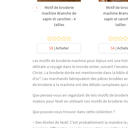
derie à la
Motif de broderie
Motif de bro
coration de
machine Branche de
machine Bran
l en forme
sapin et carottes - 4
sapin et carott
- 4 tailles
tailles
tailles
heter
$8
| Acheter
$4
| Achet
Les motifs de broderie machine pour bijoux ont une histo
délicate a voyagé dans le monde entier, suivant l'ancienn
Christ. La broderie dorée est mentionnée dans la bible 
d'or". Les marchands fabriquaient des pièces brodées ave
de broderie à la machine ont des détails complexes qui 
Que pensez-vous en regardant de tels motifs de broderie
maison pour Noël en utilisant nos motifs de broderie m
Que pouvez-vous trouver dans cette collection ?
~ Des étoiles de Noël. C'est probablement la manière la