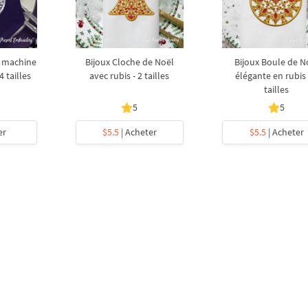
e machine
Bijoux Cloche de Noël
Bijoux Boule de N
 tailles
avec rubis - 2 tailles
élégante en rubis 
tailles
5
5
er
$5.5
| Acheter
$5.5
| Acheter