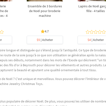
derie
Ensemble de 3 bordures
Lapins de Noël garç
che de
de Noël pour broderie
fille - 4 tailles
es - 4
machine
4.7
er
$5
| Acheter
$4
| Acheter
ire longue et distinguée qui s'étend jusqu'à l'antiquité. Ce type de broderi
e route de la soie jusqu'à ce que son utilisation se généralise après la nais
depuis ses débuts, notamment dans les mots de l'Exode qui décrivent "un ti
c des fils d'or à Beyrouth pour décorer les vêtements et autres produits. L
capturent la beauté et ajoutent une qualité ornementale à tout tissu.
 de Noël ? C'est unique et merveilleux. Vous pouvez décorer l'intérieur de 
achine Jewelry Christmas Toys.
 plus populaire de décorer Noël. De plus, vous pouvez les utiliser de nombr