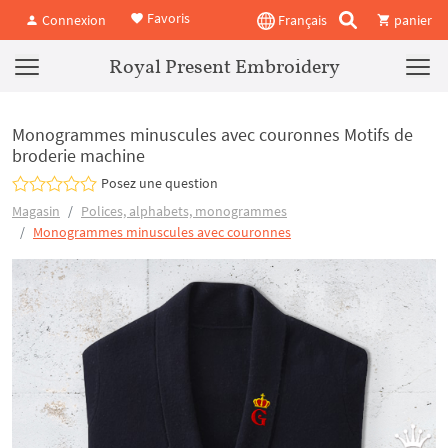
Favoris
Connexion
Français
panier
Royal Present Embroidery
Monogrammes minuscules avec couronnes Motifs de
broderie machine
Posez une question
Magasin
Polices, alphabets, monogrammes
Monogrammes minuscules avec couronnes