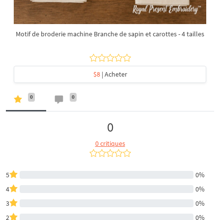
Motif de broderie machine Branche de sapin et carottes - 4 tailles
$8
| Acheter
0
0
0
0 critiques
5
0%
4
0%
3
0%
2
0%