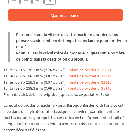
Ajouter au panier
Dans le panier
En connaissant la vitesse de votre machine à broder, vous
pouvez savoir combien de temps il vous faudra pour broder un
motif.
Pour utiliser la calculatrice de broderie, cliquez sur le nombre
de points dans la description du produit.
Taille : 70.1 x 178.3 mm (2.76 x 7.02"),
Points de broderie: 26011
Taille : 78.0 x 198.3 mm (3.07 x 7.81"),
Points de broderie: 29124
Taille : 85.7 x 218.3 mm (3.37 x 8.59"),
Points de broderie: 32320
Taille : 93.6 x 238.3 mm (3.69 x 9.38"),
Points de broderie: 35395
Formats : .dst, .jef, .pec, .vip, .hus, .pes, .sew, .exp, .dat, vp3, xxx
Le
motif de broderie machine Floral Baroque Border with Pansies
est
créé dans un style décoratif classique et convient parfaitement aux
textiles naturels, y compris les serviettes en lin. L'ornement est raffiné
et équilibré, mettant en valeur la texture du tissu tout en ajoutant un
accent décoratif élégant.