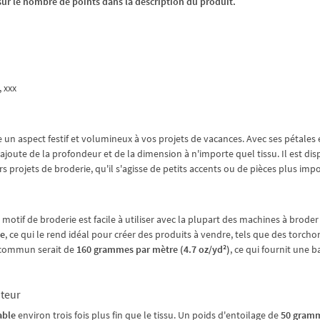
z sur le nombre de points dans la description du produit.
, xxx
un aspect festif et volumineux à vos projets de vacances. Avec ses pétales 
 ajoute de la profondeur et de la dimension à n'importe quel tissu. Il est di
ers projets de broderie, qu'il s'agisse de petits accents ou de pièces plus imp
e motif de broderie est facile à utiliser avec la plupart des machines à broder
le
, ce qui le rend idéal pour créer des produits à vendre, tels que des torcho
n commun serait de
160 grammes par mètre (4.7 oz/yd²)
, ce qui fournit une b
ateur
able
environ trois fois plus fin que le tissu. Un poids d'entoilage de
50 gramm