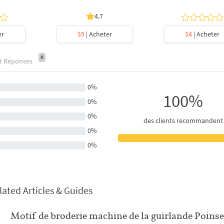
4.7
er
$5
| Acheter
$4
| Acheter
0
et Réponses
0%
100%
0%
0%
des clients recommandent
0%
0%
lated Articles & Guides
Motif de broderie machine de la guirlande Poinset