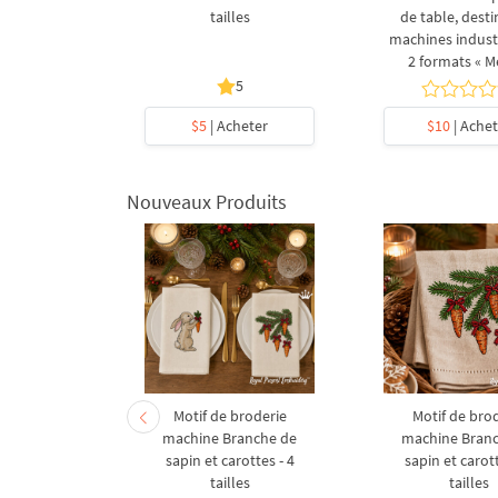
tailles
de table, dest
machines industr
2 formats « M
5
heter
$5
| Acheter
$10
| Achet
Nouveaux Produits
derie à la
Motif de broderie
Motif de bro
coration de
machine Branche de
machine Bran
l en forme
sapin et carottes - 4
sapin et carott
- 4 tailles
tailles
tailles