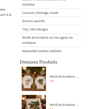
machine
cette
Couture, tricotage, mode
tant à la
Dessins sportifs
Tiny | Mini designs
Motifs de broderie sur les signes du
zodiaque
Maquettes textiles réalistes
Derniers Produits
Motif de broderie machine Branche de sapin et carottes - 4 tailles
$8
Motif de broderie machine Branche de sapin et carottes - 4 tailles
$4