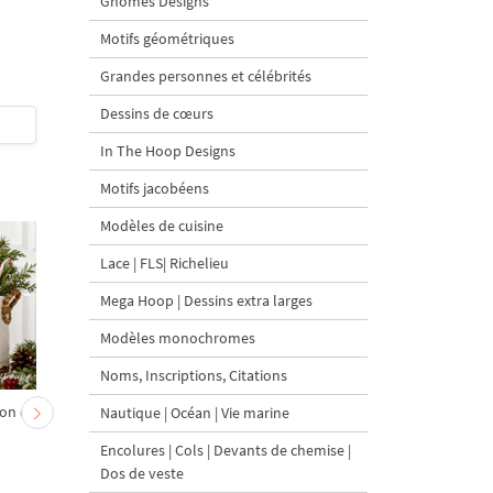
Gnomes Designs
cercle ajouré - 4 tailles
tailles
Motifs géométriques
Grandes personnes et célébrités
Dessins de cœurs
$5.5
| Acheter
$5
| Acheter
In The Hoop Designs
Motifs jacobéens
Modèles de cuisine
Lace | FLS| Richelieu
Mega Hoop | Dessins extra larges
Modèles monochromes
Noms, Inscriptions, Citations
on et
Chevreau au nœud rouge
Sapin de Noël en sac a
Nautique | Océan | Vie marine
– broderie machine, 4
carottes Motif de
Encolures | Cols | Devants de chemise |
tailles
broderie à la machine 
Dos de veste
tailles