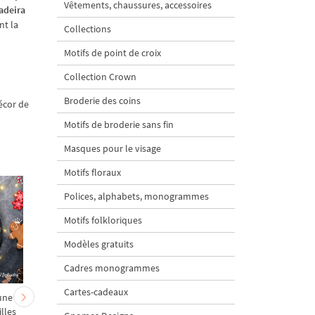
Vêtements, chaussures, accessoires
adeira
nt la
Collections
Motifs de point de croix
Collection Crown
Broderie des coins
décor de
Motifs de broderie sans fin
Masques pour le visage
Motifs floraux
Polices, alphabets, monogrammes
Motifs folkloriques
Modèles gratuits
Cadres monogrammes
Cartes-cadeaux
une
Motif de broderie
Arrangement floral d
illes
machine Poinsettia –
Poinsettia de Noël - 