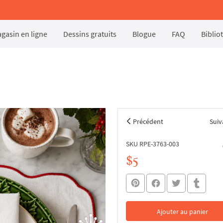
gasin en ligne
Dessins gratuits
Blogue
FAQ
Biblio
Précédent
Suiv
SKU RPE-3763-003
$5
Ajouter au panier