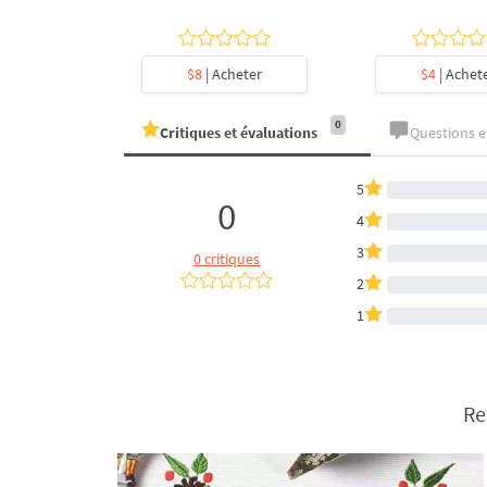
heter
$8
| Acheter
$4
| Achet
0
Critiques et évaluations
Questions 
5
0
4
3
0 critiques
2
1
Re