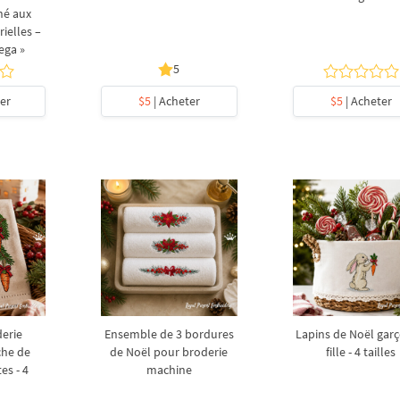
iné aux
ielles –
ega »
5
er
$5
| Acheter
$5
| Acheter
derie
Ensemble de 3 bordures
Lapins de Noël garç
che de
de Noël pour broderie
fille - 4 tailles
es - 4
machine