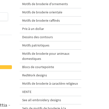
Motifs de broderie d'ornements
Motifs de broderie orientale
$4
| Acheter
$4
| Acheter
Motifs de broderie raffinés
Prix à un dollar
Dessins des contours
Motifs patriotiques
Motifs de broderie pour animaux
domestiques
Blocs de courtepointe
RedWork designs
Motifs de broderie à caractère religieux
VENTE
See all embroidery designs
tia -
Sets de motifs de broderie à la