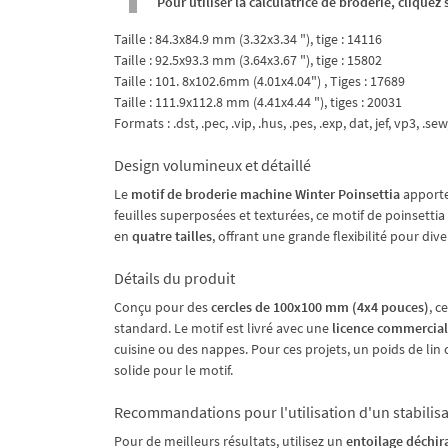
Pour utiliser la calculatrice de broderie, clique
Taille : 84.3x84.9 mm (3.32x3.34 "), tige : 14116
Taille : 92.5x93.3 mm (3.64x3.67 "), tige : 15802
Taille : 101. 8x102.6mm (4.01x4.04") , Tiges : 17689
Taille : 111.9x112.8 mm (4.41x4.44 "), tiges : 20031
Formats : .dst, .pec, .vip, .hus, .pes, .exp, dat, jef, vp3, .sew
Design volumineux et détaillé
Le
motif de broderie machine Winter Poinsettia
apporte 
feuilles superposées et texturées, ce motif de poinsettia
en
quatre tailles
, offrant une grande flexibilité pour div
Détails du produit
Conçu pour des
cercles de 100x100 mm (4x4 pouces)
, c
standard. Le motif est livré avec une
licence commercia
cuisine ou des nappes. Pour ces projets, un poids de li
solide pour le motif.
Recommandations pour l'utilisation d'un stabilis
Pour de meilleurs résultats, utilisez un
entoilage déchir