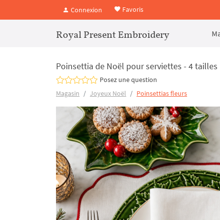
Favoris
Connexion
Royal Present Embroidery
Ma
Poinsettia de Noël pour serviettes - 4 tailles
Posez une question
Magasin
Joyeux Noël
Poinsettias fleurs