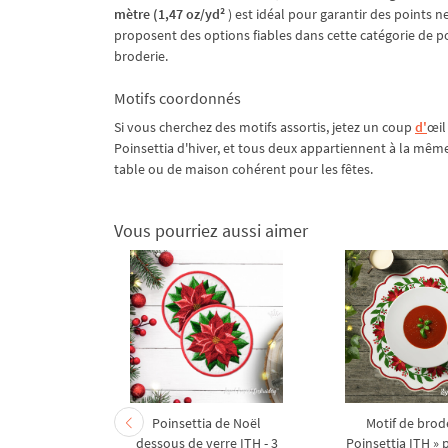
mètre (1,47 oz/yd²
) est idéal pour garantir des points
proposent des options fiables dans cette catégorie de po
broderie.
Motifs coordonnés
Si vous cherchez des motifs assortis, jetez un coup
d'
œil
Poinsettia d'hiver, et tous deux appartiennent à la mêm
table ou de maison cohérent pour les fêtes.
Vous pourriez aussi aimer
nochrome
Poinsettia de Noël
Motif de brod
 4 tailles
dessous de verre ITH - 3
Poinsettia ITH » 