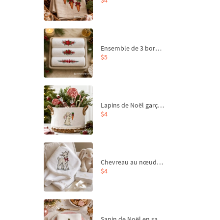
Ensemble de 3 bordures de Noël pour broderie machine
$5
Lapins de Noël garçon et fille - 4 tailles
$4
Chevreau au nœud rouge – broderie machine, 4 tailles
$4
Sapin de Noël en sac aux carottes Motif de broderie à la machine - 4 tailles