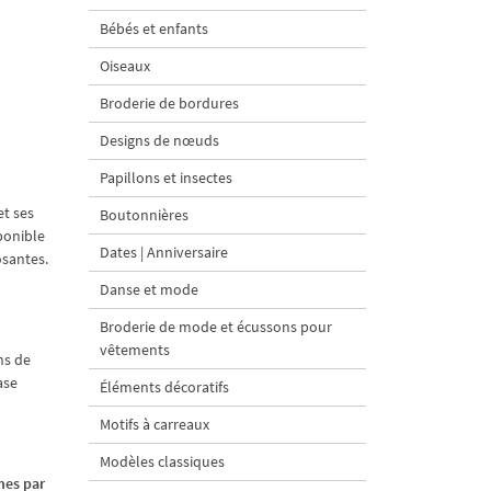
Bébés et enfants
Oiseaux
Broderie de bordures
Designs de nœuds
Papillons et insectes
et ses
Boutonnières
sponible
Dates | Anniversaire
osantes.
Danse et mode
Broderie de mode et écussons pour
vêtements
ns de
ase
Éléments décoratifs
Motifs à carreaux
Modèles classiques
es par