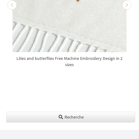
Lilies and butterflies Free Machine Embroidery Design in 2
sizes
Recherche