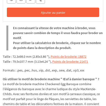
Ajouter au panier
Dans le panier
En connaissant la vitesse de votre machine à broder, vous
pouvez savoir combien de temps il vous faudra pour broder un
motif.
Pour utiliser la calculatrice de broderie, cliquez sur le nombre
de points dans la description du produit.
Taille : 72.3x98.0 mm (2.85x3.86 "),
Points de broderie: 18872
Taille : 79.5x107.7 mm (3.13x4.24 "),
Points de broderie: 21471
Formats : .pes, .pec, .hus, .vip, .dst, .exp, .sew, .dat, .vp3, xxx
Où utiliser le motif de broderie machine " Œuf à damier baroque " ?
Le motif de broderie machine Checkered Egg Baroque combine
l'élégance du baroque avec le charme ludique du style MacKenzie-
Childs. Avec ses fioritures dorées et son motif à carreaux classique, ce
motif est parfait pour le linge de Pâques, les serviettes de table, les
chemins de table et les décorations festives de la maison. Il convient