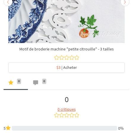
Motif de broderie machine "petite citrouille" - 3 tailles
$3
| Acheter
0
0
0
0 critiques
5
0%