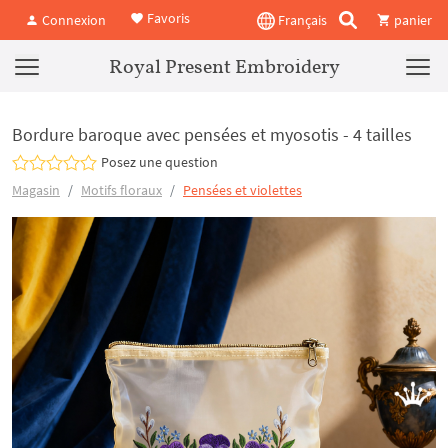
Favoris
Connexion
Français
panier
Royal Present Embroidery
Bordure baroque avec pensées et myosotis - 4 tailles
Posez une question
Magasin
Motifs floraux
Pensées et violettes