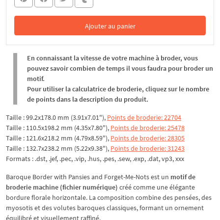
Ajouter au panier
Dans le panier
En connaissant la vitesse de votre machine à broder, vous
pouvez savoir combien de temps il vous faudra pour broder un
motif.
Pour utiliser la calculatrice de broderie, cliquez sur le nombre
de points dans la description du produit.
Taille : 99.2x178.0 mm (3.91x7.01"),
Points de broderie: 22704
Taille : 110.5x198.2 mm (4.35x7.80"),
Points de broderie: 25478
Taille : 121.6x218.2 mm (4.79x8.59"),
Points de broderie: 28305
Taille : 132.7x238.2 mm (5.22x9.38"),
Points de broderie: 31243
Formats : .dst, .jef, .pec, .vip, .hus, .pes, .sew, .exp, .dat, vp3, xxx
Baroque Border with Pansies and Forget-Me-Nots est un
motif de
broderie machine (fichier numérique)
créé comme une élégante
bordure florale horizontale. La composition combine des pensées, des
myosotis et des volutes baroques classiques, formant un ornement
équilibré et visuellement raffiné.