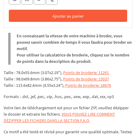
Ajouter au panier
Dans le panier
En connaissant la vitesse de votre machine à broder, vous
pouvez savoir combien de temps il vous faudra pour broder un
motif.
Pour utiliser la calculatrice de broderie, cliquez sur le nombre
de points dans la description du produit.
Taille : 78.0x55.6mm (3.07x2.19"),
Points de broderie: 11261
Taille : 98.0x69.8mm (3.86x2.75"),
Points de broderie: 15037
Taille : 115.6x82.4mm (4.55x3.24"),
Points de broderie: 18676
Formats : .dst, .jef, .pec, .vip, .hus, .pes, .sew, .exp, .dat, xxx, vp3
Votre lien de téléchargement est pour un fichier ZIP, veuillez
dézipper
le dossier et extraire les fichiers.
VOUS POUVEZ LIRE COMMENT
DÉZIPPER LES FICHIERS DANS LA SECTION F.A.Q.
Ce motif a été testé et révisé pour garantir une qualité optimale. Testez