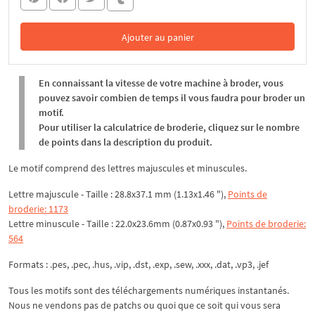
Ajouter au panier
Dans le panier
En connaissant la vitesse de votre machine à broder, vous
pouvez savoir combien de temps il vous faudra pour broder un
motif.
Pour utiliser la calculatrice de broderie, cliquez sur le nombre
de points dans la description du produit.
Le motif comprend des lettres majuscules et minuscules.
Lettre majuscule - Taille : 28.8x37.1 mm (1.13x1.46 "),
Points de
broderie: 1173
Lettre minuscule - Taille : 22.0x23.6mm (0.87x0.93 "),
Points de broderie:
564
Formats : .pes, .pec, .hus, .vip, .dst, .exp, .sew, .xxx, .dat, .vp3, .jef
Tous les motifs sont des téléchargements numériques instantanés.
Nous ne vendons pas de patchs ou quoi que ce soit qui vous sera