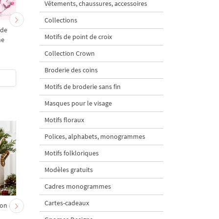
Vêtements, chaussures, accessoires
Collections
 de
La lettre G Motifs de
La lettre K Motifs de
Motifs de point de croix
ne
broderie à la machine
broderie à la machin
Collection Crown
Broderie des coins
$1.8
| Acheter
$1.8
| Acheter
Motifs de broderie sans fin
Masques pour le visage
Motifs floraux
Polices, alphabets, monogrammes
Motifs folkloriques
Modèles gratuits
Cadres monogrammes
Cartes-cadeaux
on et
Chevreau au nœud rouge
Sapin de Noël en sac a
– broderie machine, 4
carottes Motif de