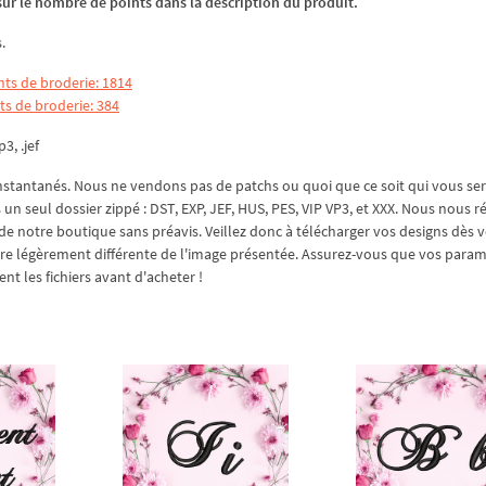
z sur le nombre de points dans la description du produit.
.
nts de broderie: 1814
ts de broderie: 384
p3, .jef
stantanés. Nous ne vendons pas de patchs ou quoi que ce soit qui vous se
un seul dossier zippé : DST, EXP, JEF, HUS, PES, VIP VP3, et XXX. Nous nous 
s de notre boutique sans préavis. Veillez donc à télécharger vos designs dès 
être légèrement différente de l'image présentée. Assurez-vous que vos para
 les fichiers avant d'acheter !