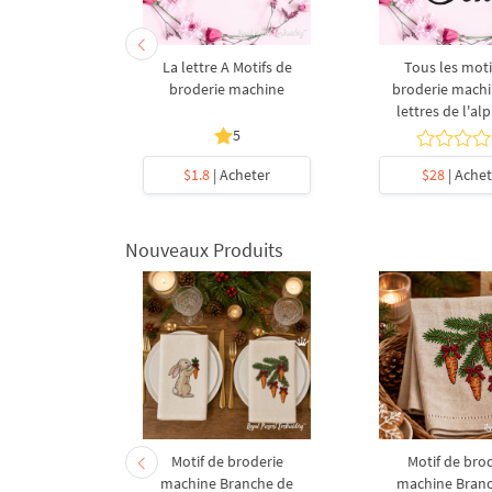
 Motifs de
La lettre A Motifs de
Tous les moti
la machine
broderie machine
broderie machi
lettres de l'al
5
cheter
$1.8
| Acheter
$28
| Achet
Nouveaux Produits
derie à la
Motif de broderie
Motif de bro
coration de
machine Branche de
machine Bran