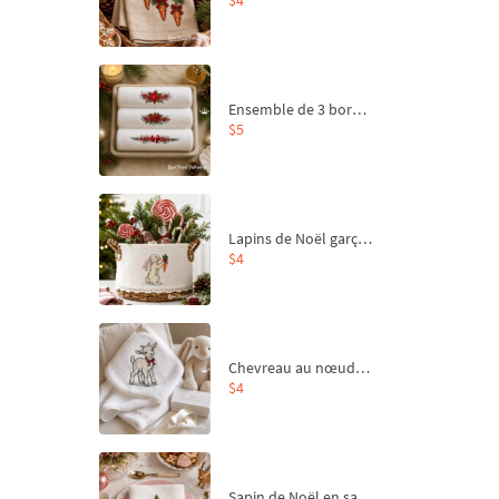
Ensemble de 3 bordures de Noël pour broderie machine
$5
Lapins de Noël garçon et fille - 4 tailles
$4
Chevreau au nœud rouge – broderie machine, 4 tailles
$4
Sapin de Noël en sac aux carottes Motif de broderie à la machine - 4 tailles