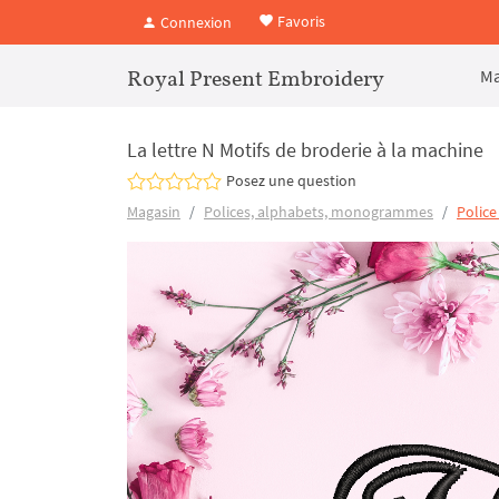
Favoris
Connexion
Royal Present Embroidery
Ma
La lettre N Motifs de broderie à la machine
Posez une question
Magasin
Polices, alphabets, monogrammes
Police