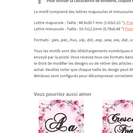
Pour utiliser la calculatrice de broderie, clique
Le motif comprend des lettres majuscules et minuscules
Lettre majuscule - Taille : 48.9x30.7 mm (1.93x1.21 "),
Poi
Lettre minuscule - Taille : 19.7x12.2mm (0.78x0.48 ")
Poin
Formats : .pes, .pec, .hus, .vip, .dst, .exp, .sew, .xxx, .dat, .v
Tous les motifs sont des téléchargements numériques in
envoyé par la poste. Vous recevez tous ces formats dans 
le droit de modifier les designs ou de retirer des article
achat. Veuillez noter que chaque taille du design peut 
Windows sont configurés pour décompresser correctement
Vous pourriez aussi aimer