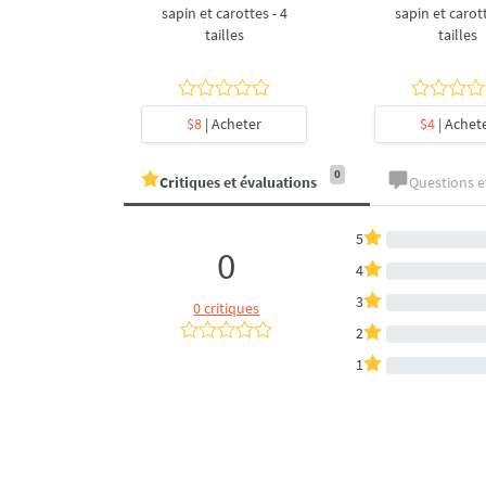
l en forme
sapin et carottes - 4
sapin et carott
- 4 tailles
tailles
tailles
heter
$8
| Acheter
$4
| Achet
0
Critiques et évaluations
Questions 
5
0
4
3
0 critiques
2
1