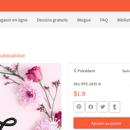
gasin en ligne
Dessins gratuits
Blogue
FAQ
Biblio
 calligraphique
Précédent
Suiv
SKU RPE-2835-N
$1.8
Ajouter au panier