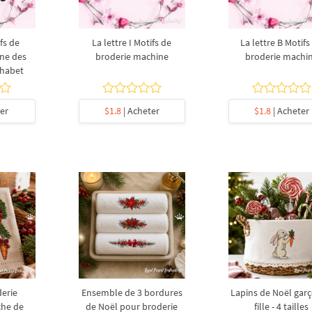
fs de
La lettre I Motifs de
La lettre B Motifs
ne des
broderie machine
broderie machi
phabet
er
$1.8
| Acheter
$1.8
| Acheter
derie
Ensemble de 3 bordures
Lapins de Noël garç
che de
de Noël pour broderie
fille - 4 tailles