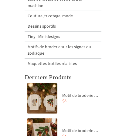
machine
Couture, tricotage, mode
Dessins sportifs
Tiny | Mini designs
Motifs de broderie sur les signes du
zodiaque
Maquettes textiles réalistes
Derniers Produits
Motif de broderie machine Branche de sapin et carottes - 4 tailles
$8
Motif de broderie machine Branche de sapin et carottes - 4 tailles
$4