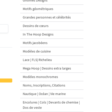
Gnomes Designs
tailles
broderie à la machine 
tailles
Motifs géométriques
Grandes personnes et célébrités
Dessins de cœurs
$4
| Acheter
$4
| Acheter
In The Hoop Designs
Motifs jacobéens
Modèles de cuisine
Lace | FLS| Richelieu
Mega Hoop | Dessins extra larges
Modèles monochromes
Noms, Inscriptions, Citations
Nautique | Océan | Vie marine
Encolures | Cols | Devants de chemise |
Dos de veste