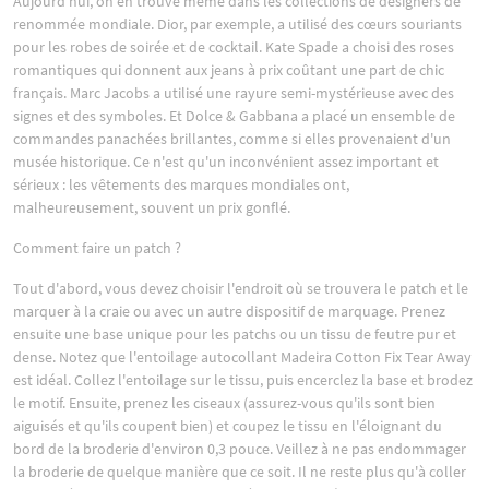
Aujourd'hui, on en trouve même dans les collections de designers de
renommée mondiale. Dior, par exemple, a utilisé des cœurs souriants
pour les robes de soirée et de cocktail. Kate Spade a choisi des roses
romantiques qui donnent aux jeans à prix coûtant une part de chic
français. Marc Jacobs a utilisé une rayure semi-mystérieuse avec des
signes et des symboles. Et Dolce & Gabbana a placé un ensemble de
commandes panachées brillantes, comme si elles provenaient d'un
musée historique. Ce n'est qu'un inconvénient assez important et
sérieux : les vêtements des marques mondiales ont,
malheureusement, souvent un prix gonflé.
Comment faire un patch ?
Tout d'abord, vous devez choisir l'endroit où se trouvera le patch et le
marquer à la craie ou avec un autre dispositif de marquage. Prenez
ensuite une base unique pour les patchs ou un tissu de feutre pur et
dense. Notez que l'entoilage autocollant Madeira Cotton Fix Tear Away
est idéal. Collez l'entoilage sur le tissu, puis encerclez la base et brodez
le motif. Ensuite, prenez les ciseaux (assurez-vous qu'ils sont bien
aiguisés et qu'ils coupent bien) et coupez le tissu en l'éloignant du
bord de la broderie d'environ 0,3 pouce. Veillez à ne pas endommager
la broderie de quelque manière que ce soit. Il ne reste plus qu'à coller