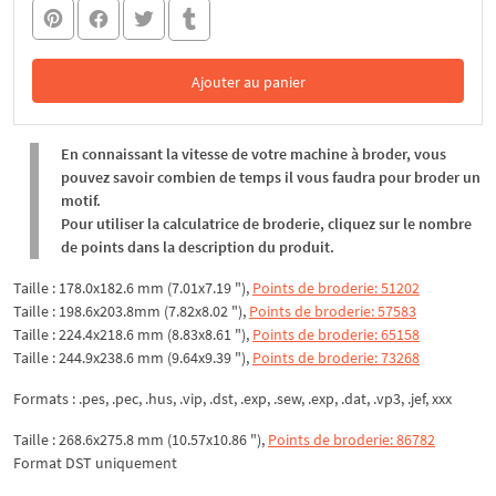
Ajouter au panier
Dans le panier
En connaissant la vitesse de votre machine à broder, vous
pouvez savoir combien de temps il vous faudra pour broder un
motif.
Pour utiliser la calculatrice de broderie, cliquez sur le nombre
de points dans la description du produit.
Taille : 178.0x182.6 mm (7.01x7.19 "),
Points de broderie: 51202
Taille : 198.6x203.8mm (7.82x8.02 "),
Points de broderie: 57583
Taille : 224.4x218.6 mm (8.83x8.61 "),
Points de broderie: 65158
Taille : 244.9x238.6 mm (9.64x9.39 "),
Points de broderie: 73268
Formats : .pes, .pec, .hus, .vip, .dst, .exp, .sew, .exp, .dat, .vp3, .jef, xxx
Taille : 268.6x275.8 mm (10.57x10.86 "),
Points de broderie: 86782
Format DST uniquement