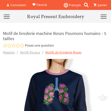
Favoris
Connexion
Français
panier
Royal Present Embroidery
Motif de broderie machine Roses Poumons humains - 5
tailles
Posez une question
Magasin
Motifs floraux
Motifs de broderie Roses