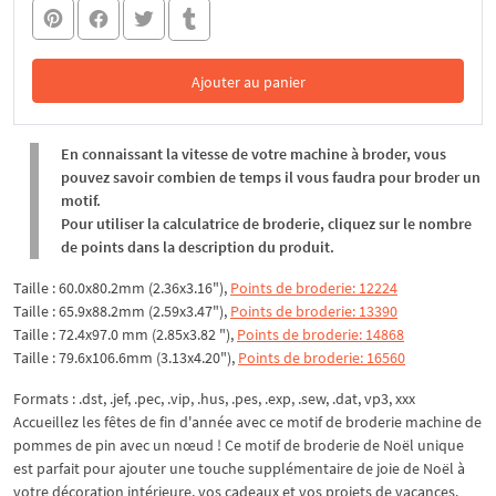
Ajouter au panier
Dans le panier
En connaissant la vitesse de votre machine à broder, vous
pouvez savoir combien de temps il vous faudra pour broder un
motif.
Pour utiliser la calculatrice de broderie, cliquez sur le nombre
de points dans la description du produit.
Taille : 60.0x80.2mm (2.36x3.16"),
Points de broderie: 12224
Taille : 65.9x88.2mm (2.59x3.47"),
Points de broderie: 13390
Taille : 72.4x97.0 mm (2.85x3.82 "),
Points de broderie: 14868
Taille : 79.6x106.6mm (3.13x4.20"),
Points de broderie: 16560
Formats : .dst, .jef, .pec, .vip, .hus, .pes, .exp, .sew, .dat, vp3, xxx
Accueillez les fêtes de fin d'année avec ce motif de broderie machine de
pommes de pin avec un nœud ! Ce motif de broderie de Noël unique
est parfait pour ajouter une touche supplémentaire de joie de Noël à
votre décoration intérieure, vos cadeaux et vos projets de vacances.