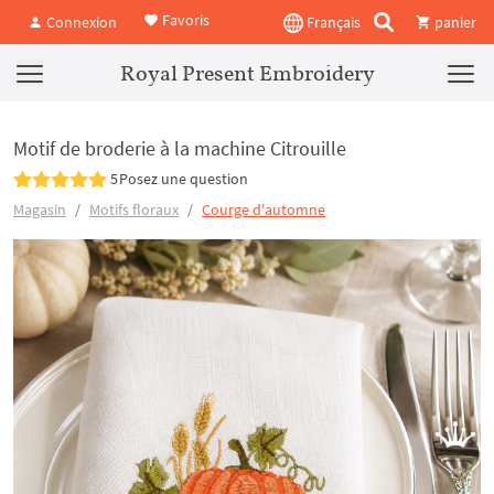
Favoris
Connexion
Français
panier
Royal Present Embroidery
Motif de broderie à la machine Citrouille
5
Posez une question
Magasin
Motifs floraux
Courge d'automne