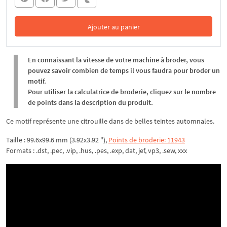
Ajouter au panier
Dans le panier
En connaissant la vitesse de votre machine à broder, vous
pouvez savoir combien de temps il vous faudra pour broder un
motif.
Pour utiliser la calculatrice de broderie, cliquez sur le nombre
de points dans la description du produit.
Ce motif représente une citrouille dans de belles teintes automnales.
Taille : 99.6x99.6 mm (3.92x3.92 "),
Points de broderie: 11943
Formats : .dst, .pec, .vip, .hus, .pes, .exp, dat, jef, vp3, .sew, xxx