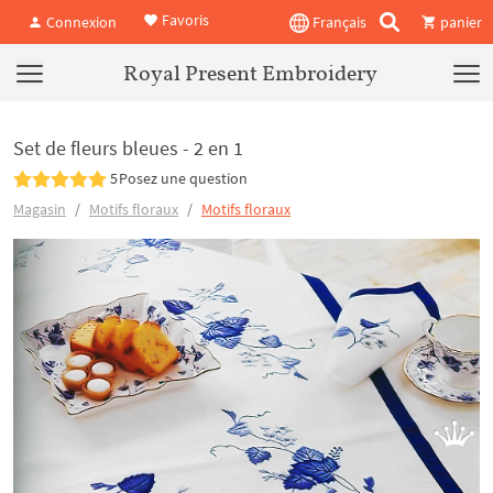
Favoris
Connexion
Français
panier
Royal Present Embroidery
Set de fleurs bleues - 2 en 1
5
Posez une question
Magasin
Motifs floraux
Motifs floraux