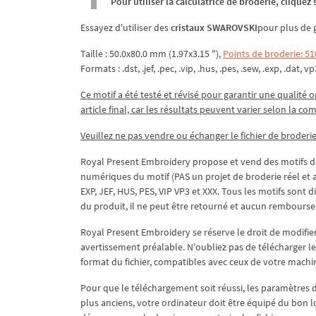
Pour utiliser la calculatrice de broderie, clique
Essayez d'utiliser des
cristaux SWAROVSKI
pour plus de 
Taille : 50.0x80.0 mm (1.97x3.15 "),
Points de broderie: 51
Formats : .dst, .jef, .pec, .vip, .hus, .pes, .sew, .exp, .dat, vp
Ce motif a été testé et révisé pour garantir une qualité o
article final, car les résultats peuvent varier selon la co
Veuillez ne pas vendre ou échanger le fichier de broderie
Royal Present Embroidery propose et vend des motifs de
numériques du motif (PAS un projet de broderie réel et 
EXP, JEF, HUS, PES, VIP VP3 et XXX. Tous les motifs sont
du produit, il ne peut être retourné et aucun rembourse
Royal Present Embroidery se réserve le droit de modifier
avertissement préalable. N'oubliez pas de télécharger les f
format du fichier, compatibles avec ceux de votre machi
Pour que le téléchargement soit réussi, les paramètres 
plus anciens, votre ordinateur doit être équipé du bon log