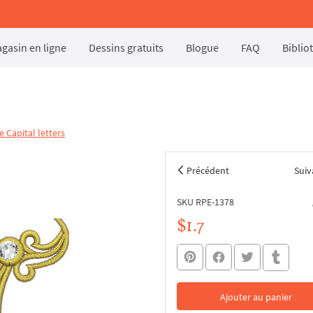
gasin en ligne
Dessins gratuits
Blogue
FAQ
Biblio
e Capital letters
Précédent
Suiv
SKU RPE-1378
$1.7
Ajouter au panier