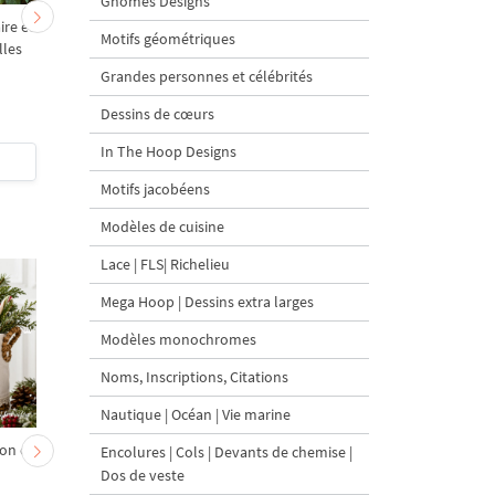
Gnomes Designs
re et
Ours en peluche fille
Ours Teddy Girl Angel 
Motifs géométriques
lles
Ange sur un cheval à
un cheval à bascule -
bascule petit - 4 tailles
tailles
Grandes personnes et célébrités
Dessins de cœurs
5
In The Hoop Designs
$5
| Acheter
$5
| Acheter
Motifs jacobéens
Modèles de cuisine
Lace | FLS| Richelieu
Mega Hoop | Dessins extra larges
Modèles monochromes
Noms, Inscriptions, Citations
Nautique | Océan | Vie marine
on et
Chevreau au nœud rouge
Sapin de Noël en sac a
Encolures | Cols | Devants de chemise |
– broderie machine, 4
carottes Motif de
Dos de veste
tailles
broderie à la machine 