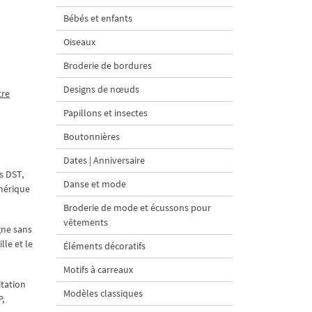
Bébés et enfants
Oiseaux
Broderie de bordures
Designs de nœuds
tre
Papillons et insectes
Boutonnières
Dates | Anniversaire
s DST,
Danse et mode
umérique
Broderie de mode et écussons pour
vêtements
gne sans
lle et le
Éléments décoratifs
Motifs à carreaux
itation
Modèles classiques
P,