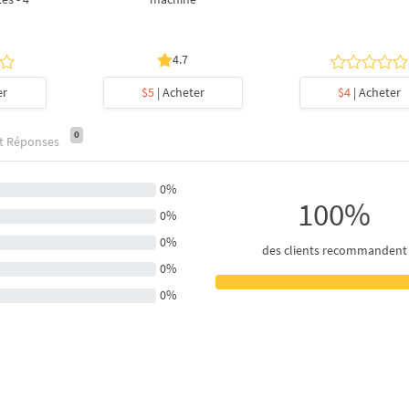
4.7
er
$5
| Acheter
$4
| Acheter
0
et Réponses
0%
100%
0%
0%
des clients recommandent
0%
0%