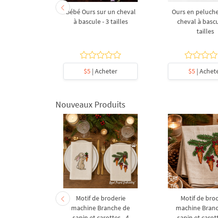
broderie
Bébé Ours sur un cheval
Ours en peluche
 lettre Z de
à bascule - 3 tailles
cheval à bascu
5 tailles
tailles
heter
$5
| Acheter
$5
| Achet
Nouveaux Produits
derie à la
Motif de broderie
Motif de bro
coration de
machine Branche de
machine Bran
l en forme
sapin et carottes - 4
sapin et carott