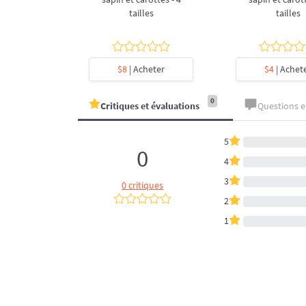
- 4 tailles
tailles
tailles
heter
$8
| Acheter
$4
| Achet
0
Critiques et évaluations
Questions 
5
0
4
3
0 critiques
2
1