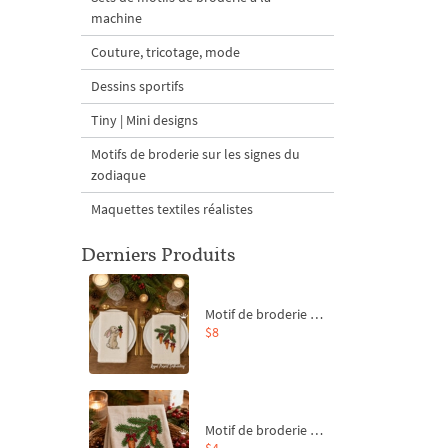
machine
Couture, tricotage, mode
Dessins sportifs
Tiny | Mini designs
Motifs de broderie sur les signes du
zodiaque
Maquettes textiles réalistes
Derniers Produits
Motif de broderie machine Branche de sapin et carottes - 4 tailles
$8
Motif de broderie machine Branche de sapin et carottes - 4 tailles
$4