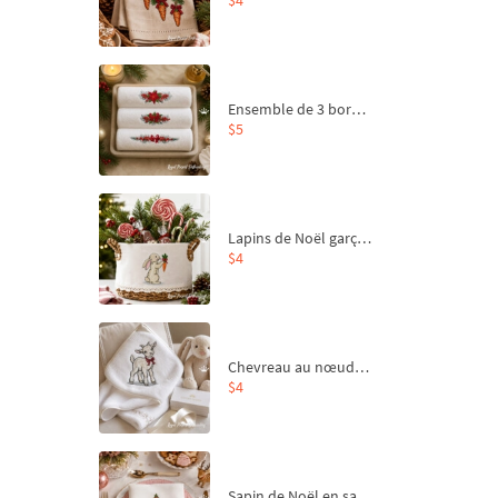
Ensemble de 3 bordures de Noël pour broderie machine
$5
Lapins de Noël garçon et fille - 4 tailles
$4
Chevreau au nœud rouge – broderie machine, 4 tailles
$4
Sapin de Noël en sac aux carottes Motif de broderie à la machine - 4 tailles