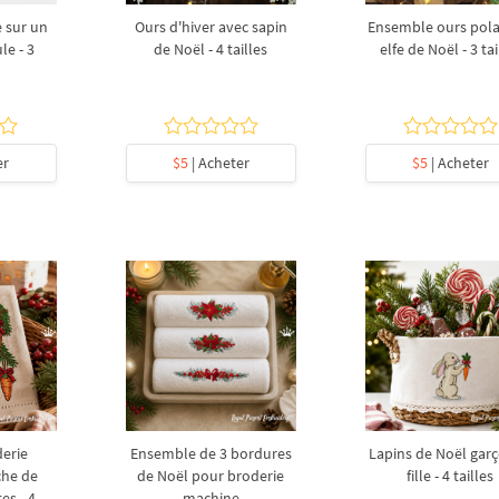
 sur un
Ours d'hiver avec sapin
Ensemble ours polai
le - 3
de Noël - 4 tailles
elfe de Noël - 3 tai
er
$5
| Acheter
$5
| Acheter
derie
Ensemble de 3 bordures
Lapins de Noël garç
che de
de Noël pour broderie
fille - 4 tailles
es - 4
machine