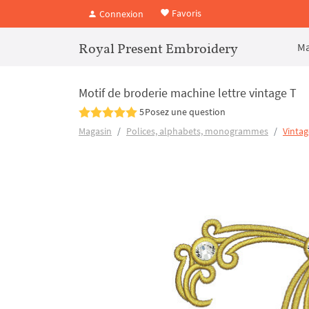
Favoris
Connexion
Royal Present Embroidery
Ma
Motif de broderie machine lettre vintage T
5
Posez une question
Magasin
Polices, alphabets, monogrammes
Vintag