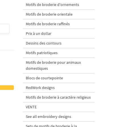
Motifs de broderie d'ornements
tailles
Motifs de broderie orientale
Motifs de broderie raffinés
$4
| Acheter
$4
| Acheter
Prix à un dollar
Dessins des contours
Motifs patriotiques
Motifs de broderie pour animaux
domestiques
Blocs de courtepointe
RedWork designs
Motifs de broderie à caractère religieux
VENTE
See all embroidery designs
Sets de motifs de broderie à la