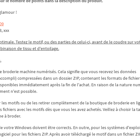
z sur le nombre de points dans la description du produit.
glamour !
09
3, xxx
ptimale. Testez le motif, ou des parties de celui-ci, avant de le coudre sur vo
mbinaison de tissu et d'entoilage.
.
 broderie machine numérisés. Cela signifie que vous recevez les données
accompli) compressées dans un dossier ZIP, contenant les formats de fichier
 disponibles immédiatement après la fin de l'achat. En raison de la nature n
ment n'est possible.
 les motifs ou de les retirer complètement de la boutique de broderie en li
ichiers avec les motifs dès que vous les avez achetés. Veillez à choisir la tai
ne à broder.
de votre Windows doivent être corrects. En outre, pour les systèmes d'explo
iciel pour les fichiers ZIP. Après avoir téléchargé le motif dans un fichier ZI