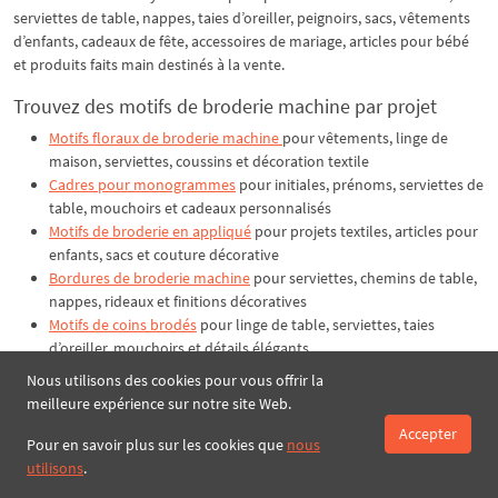
serviettes de table, nappes, taies d’oreiller, peignoirs, sacs, vêtements
d’enfants, cadeaux de fête, accessoires de mariage, articles pour bébé
et produits faits main destinés à la vente.
Trouvez des motifs de broderie machine par projet
Motifs floraux de broderie machine
pour vêtements, linge de
maison, serviettes, coussins et décoration textile
Cadres pour monogrammes
pour initiales, prénoms, serviettes de
table, mouchoirs et cadeaux personnalisés
Motifs de broderie en appliqué
pour projets textiles, articles pour
enfants, sacs et couture décorative
Bordures de broderie machine
pour serviettes, chemins de table,
nappes, rideaux et finitions décoratives
Motifs de coins brodés
pour linge de table, serviettes, taies
d’oreiller, mouchoirs et détails élégants
Sets de motifs de broderie machine
pour projets coordonnés,
Nous utilisons des cookies pour vous offrir la
collections assorties et cadeaux faits main
meilleure expérience sur notre site Web.
Nouveaux motifs de broderie machine
pour les projets
Accepter
saisonniers et les dernières collections ajoutées
Pour en savoir plus sur les cookies que
nous
utilisons
.
Ce que vous recevez après l’achat