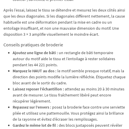
Après l’essai, laissez le tissu se détendre et mesurez les deux côtés ainsi
que les deux diagonales. Si les diagonales diffèrent nettement, la cause
habituelle est une déformation pendant la mise en cadre ou un
entoilage insuffisant, et non une mauvaise dimension du motif. Une
disposition 3 × 3 amplifie visuellement le moindre écart.
Conseils pratiques de broderie
Ajoutez une ligne de bâti :
un rectangle de bâti temporaire
autour du motif aide le tissu et l’entoilage à rester solidaires
pendant les 44 221 points.
Marquez le HAUT au dos :
le motif semble presque rotatif, mais la
direction des points modifie la lumière réfléchie. Étiquetez chaque
bloc avant de le sortir du cadre.
Laissez reposer l’échantillon :
attendez au moins 20 à 30 minutes
avant de mesurer. Le tissu fraîchement libéré peut encore
récupérer légèrement.
Repassez sur l’envers :
posez la broderie face contre une serviette
pliée et utilisez une pattemouille. Vous protégez ainsi la brillance
de la rayonne et évitez d’écraser les remplissages.
Gardez le même lot de fil :
des blocs juxtaposés peuvent révéler