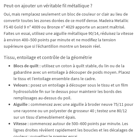
Peut-on ajouter un véritable fil métallique ?
Oui, mais remplacez seulement un bloc de couleur or clair au lieu de
convertir toutes les zones dorées de ce motif dense. Madeira Metallic
FS 40 Gold 9 n° 4009 ou Bronze n° 4029 apporte un accent maîtrisé.
Faites un essai, utilisez une aiguille métallique 90/14, réduisez la vitesse
à environ 400–500 points par minute et ne modifiez la tension
supérieure que si l’échantillon montre un besoin réel.
Tissu, entoilage et contrôle de la géométrie
Blocs de quilt :
utilisez un coton à quilt stable, du lin ou de la
gabardine avec un entoilage à découper de poids moyen. Placez
le tissu et l’entoilage ensemble dans le cadre.
Velours :
posez un entoilage à découper sous le tissu et un film
hydrosoluble fin sur le dessus pour maintenir les bords des
remplissages au-dessus du poil.
Aiguille :
commencez avec une aiguille à broder neuve 75/11 pour
une rayonne ou un polyester de grosseur 40 ; testez une 80/12
sur un tissu d’ameublement épais.
Vitesse :
commencez autour de 500–600 points par minute. Les
lignes droites révèlent rapidement les boucles et les décalages de
couleur ; surveillez le premier essai.