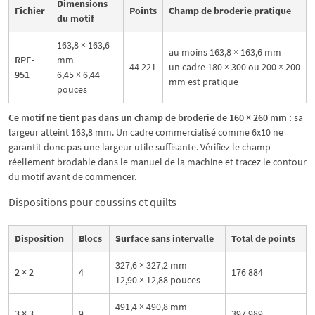
Dimensions
Fichier
Points
Champ de broderie pratique
du motif
163,8 × 163,6
au moins 163,8 × 163,6 mm
RPE-
mm
44 221
un cadre 180 × 300 ou 200 × 200
951
6,45 × 6,44
mm est pratique
pouces
Ce motif ne tient pas dans un champ de broderie de 160 × 260 mm :
sa
largeur atteint 163,8 mm. Un cadre commercialisé comme 6x10 ne
garantit donc pas une largeur utile suffisante. Vérifiez le champ
réellement brodable dans le manuel de la machine et tracez le contour
du motif avant de commencer.
Dispositions pour coussins et quilts
Disposition
Blocs
Surface sans intervalle
Total de points
327,6 × 327,2 mm
2 × 2
4
176 884
12,90 × 12,88 pouces
491,4 × 490,8 mm
3 × 3
9
397 989