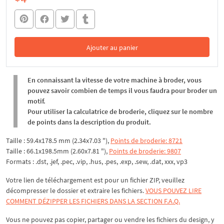
Ajouter au panier
Dans le panier
En connaissant la vitesse de votre machine à broder, vous
pouvez savoir combien de temps il vous faudra pour broder un
motif.
Pour utiliser la calculatrice de broderie, cliquez sur le nombre
de points dans la description du produit.
Taille : 59.4x178.5 mm (2.34x7.03 "),
Points de broderie: 8721
Taille : 66.1x198.5mm (2.60x7.81 "),
Points de broderie: 9807
Formats : .dst, .jef, .pec, .vip, .hus, .pes, .exp, .sew, .dat, xxx, vp3
Votre lien de téléchargement est pour un fichier ZIP, veuillez
décompresser
le dossier et extraire les fichiers.
VOUS POUVEZ LIRE
COMMENT DÉZIPPER LES FICHIERS DANS LA SECTION F.A.Q.
Vous ne pouvez pas copier, partager ou vendre les fichiers du design, y