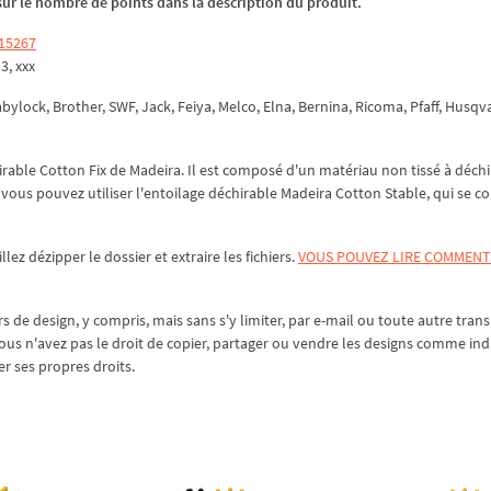
z sur le nombre de points dans la description du produit.
 15267
p3, xxx
ylock, Brother, SWF, Jack, Feiya, Melco, Elna, Bernina, Ricoma, Pfaff, Husqv
chirable Cotton Fix de Madeira. Il est composé d'un matériau non tissé à déchi
n vous pouvez utiliser l'entoilage déchirable Madeira Cotton Stable, qui se co
illez
dézipper
le dossier et extraire les fichiers.
VOUS POUVEZ LIRE COMMENT
s de design, y compris, mais sans s'y limiter, par e-mail ou toute autre tran
vous n'avez pas le droit de copier, partager ou vendre les designs comme in
 ses propres droits.