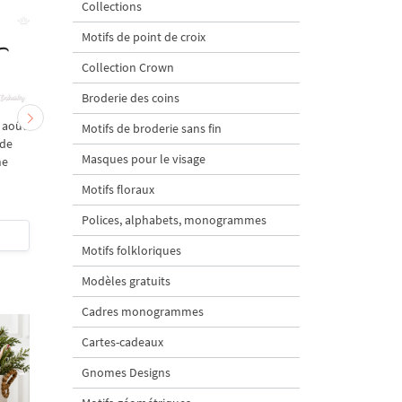
Collections
Motifs de point de croix
Collection Crown
Broderie des coins
n août
Les rois naissent en juin
Les rois naissent en m
Motifs de broderie sans fin
 de
Inscription Motif de
Inscription Motif de
Masques pour le visage
ne
broderie machine
broderie machine
Motifs floraux
5
5
Polices, alphabets, monogrammes
$3
| Acheter
$3
| Acheter
Motifs folkloriques
Modèles gratuits
Cadres monogrammes
Cartes-cadeaux
Gnomes Designs