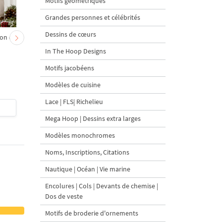
Motifs géométriques
Grandes personnes et célébrités
Dessins de cœurs
on et
Chevreau au nœud rouge
Sapin de Noël en sac a
– broderie machine, 4
carottes Motif de
In The Hoop Designs
tailles
broderie à la machine 
tailles
Motifs jacobéens
Modèles de cuisine
Lace | FLS| Richelieu
$4
| Acheter
$4
| Acheter
Mega Hoop | Dessins extra larges
Modèles monochromes
Noms, Inscriptions, Citations
Nautique | Océan | Vie marine
Encolures | Cols | Devants de chemise |
Dos de veste
Motifs de broderie d'ornements