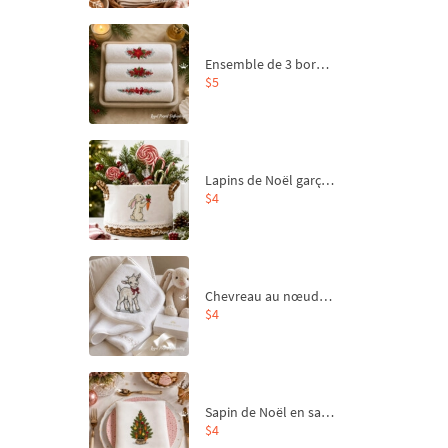
Ensemble de 3 bordures de Noël pour broderie machine
$5
Lapins de Noël garçon et fille - 4 tailles
$4
Chevreau au nœud rouge – broderie machine, 4 tailles
$4
Sapin de Noël en sac aux carottes Motif de broderie à la machine - 4 tailles
$4