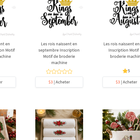
ent en
Les rois naissent en
Les rois naissent e
ion Motif
septembre Inscription
Inscription Motif
achine
Motif de broderie
broderie machi
machine
5
er
$3
| Acheter
$3
| Acheter