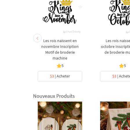
issent en
Les rois naissent en
Les rois naiss
scription
novembre Inscription
octobre Inscript
broderie
Motif de broderie
de broderie m
ine
machine
5
5
5
heter
$3
| Acheter
$3
| Achet
Nouveaux Produits