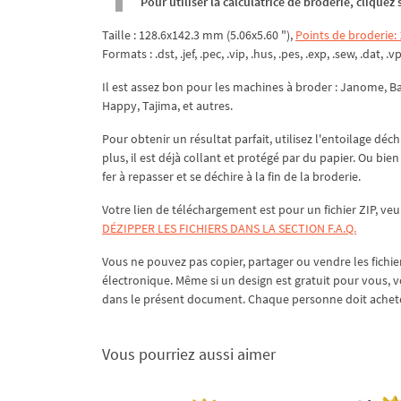
Pour utiliser la calculatrice de broderie, clique
Taille : 128.6x142.3 mm (5.06x5.60 "),
Points de broderie:
Formats : .dst, .jef, .pec, .vip, .hus, .pes, .exp, .sew, .dat, .v
Il est assez bon pour les machines à broder : Janome, Bab
Happy, Tajima, et autres.
Pour obtenir un résultat parfait, utilisez l'entoilage dé
plus, il est déjà collant et protégé par du papier. Ou bie
fer à repasser et se déchire à la fin de la broderie.
Votre lien de téléchargement est pour un fichier ZIP, veu
DÉZIPPER LES FICHIERS DANS LA SECTION F.A.Q.
Vous ne pouvez pas copier, partager ou vendre les fichier
électronique. Même si un design est gratuit pour vous, 
dans le présent document. Chaque personne doit acheter
Vous pourriez aussi aimer