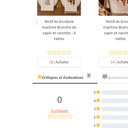
derie à la
Motif de broderie
Motif de bro
coration de
machine Branche de
machine Bran
l en forme
sapin et carottes - 4
sapin et carott
- 4 tailles
tailles
tailles
heter
$8
| Acheter
$4
| Achet
0
Critiques et évaluations
Questions 
5
0
4
3
0 critiques
2
1