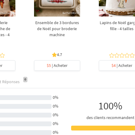
derie
Ensemble de 3 bordures
Lapins de Noël garç
che de
de Noël pour broderie
fille - 4 tailles
es - 4
machine
4.7
er
$5
| Acheter
$4
| Acheter
0
et Réponses
0%
100%
0%
0%
des clients recommandent
0%
0%