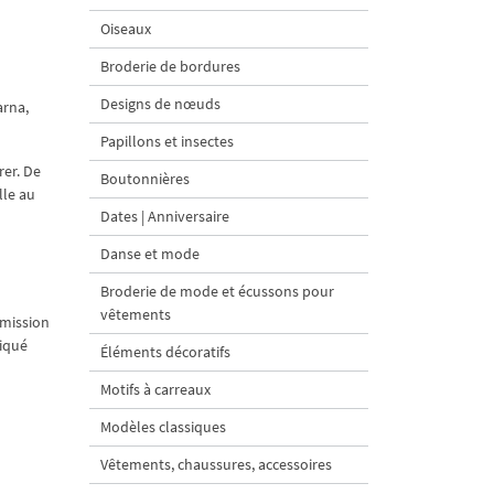
Oiseaux
Broderie de bordures
Designs de nœuds
arna,
Papillons et insectes
rer. De
Boutonnières
lle au
Dates | Anniversaire
Danse et mode
Broderie de mode et écussons pour
vêtements
smission
diqué
Éléments décoratifs
Motifs à carreaux
Modèles classiques
Vêtements, chaussures, accessoires