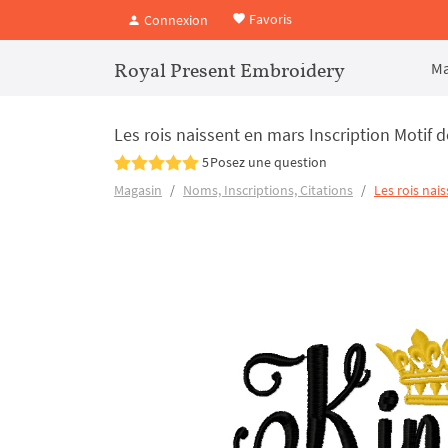
Favoris
Connexion
Royal Present Embroidery
Ma
Les rois naissent en mars Inscription Motif 
5
Posez une question
Magasin
Noms, Inscriptions, Citations
Les rois naiss