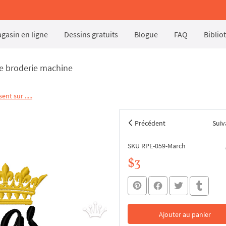
gasin en ligne
Dessins gratuits
Blogue
FAQ
Biblio
de broderie machine
ent sur .....
Précédent
Suiv
SKU RPE-059-March
$3
Ajouter au panier