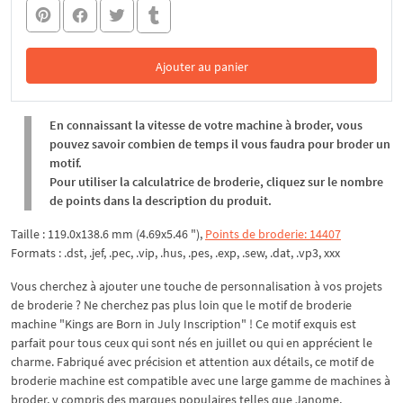
Ajouter au panier
Dans le panier
En connaissant la vitesse de votre machine à broder, vous
pouvez savoir combien de temps il vous faudra pour broder un
motif.
Pour utiliser la calculatrice de broderie, cliquez sur le nombre
de points dans la description du produit.
Taille : 119.0x138.6 mm (4.69x5.46 "),
Points de broderie: 14407
Formats : .dst, .jef, .pec, .vip, .hus, .pes, .exp, .sew, .dat, .vp3, xxx
Vous cherchez à ajouter une touche de personnalisation à vos projets
de broderie ? Ne cherchez pas plus loin que le motif de broderie
machine "Kings are Born in July Inscription" ! Ce motif exquis est
parfait pour tous ceux qui sont nés en juillet ou qui en apprécient le
charme. Fabriqué avec précision et attention aux détails, ce motif de
broderie machine est compatible avec une large gamme de machines à
broder, y compris des marques populaires telles que Janome,