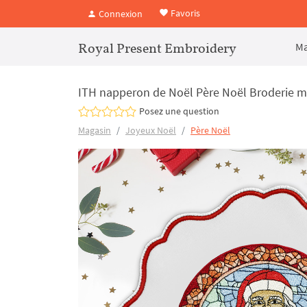
Favoris
Connexion
Royal Present Embroidery
Ma
ITH napperon de Noël Père Noël Broderie ma
Posez une question
Magasin
Joyeux Noël
Père Noël