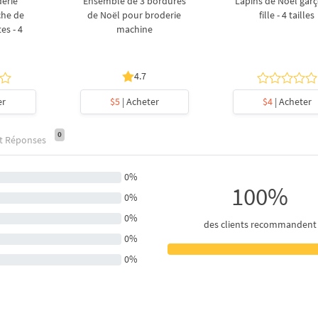
derie
Ensemble de 3 bordures
Lapins de Noël garç
che de
de Noël pour broderie
fille - 4 tailles
es - 4
machine
4.7
er
$5
| Acheter
$4
| Acheter
0
et Réponses
0%
100%
0%
0%
des clients recommandent
0%
0%