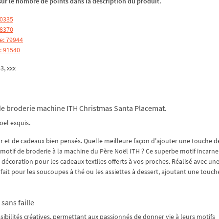
z sur le nombre de points dans la description du produit.
60335
68370
e: 79944
: 91540
p3, xxx
 de broderie machine ITH Christmas Santa Placemat.
oël exquis.
r et de cadeaux bien pensés. Quelle meilleure façon d'ajouter une touche d
 motif de broderie à la machine du Père Noël ITH ? Ce superbe motif incarn
 décoration pour les cadeaux textiles offerts à vos proches. Réalisé avec un
rfait pour les soucoupes à thé ou les assiettes à dessert, ajoutant une touch
sans faille
ibilités créatives, permettant aux passionnés de donner vie à leurs motifs