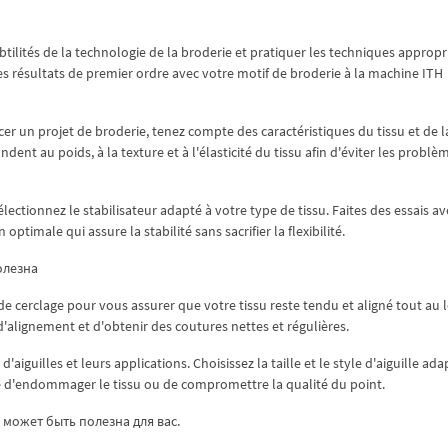
btilités de la technologie de la broderie et pratiquer les techniques appropr
s résultats de premier ordre avec votre motif de broderie à la machine ITH
 un projet de broderie, tenez compte des caractéristiques du tissu et de l
ent au poids, à la texture et à l'élasticité du tissu afin d'éviter les problè
lectionnez le stabilisateur adapté à votre type de tissu. Faites des essais a
ptimale qui assure la stabilité sans sacrifier la flexibilité.
олезна
e cerclage pour vous assurer que votre tissu reste tendu et aligné tout au 
d'alignement et d'obtenir des coutures nettes et régulières.
'aiguilles et leurs applications. Choisissez la taille et le style d'aiguille ad
sque d'endommager le tissu ou de compromettre la qualité du point.
е может быть полезна для вас.