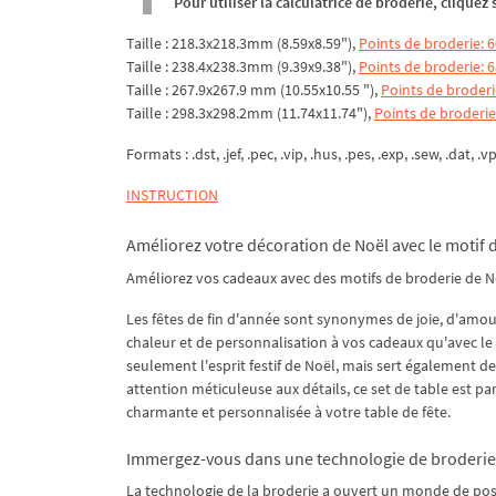
Pour utiliser la calculatrice de broderie, clique
Taille : 218.3x218.3mm (8.59x8.59"),
Points de broderie: 
Taille : 238.4x238.3mm (9.39x9.38"),
Points de broderie: 
Taille : 267.9x267.9 mm (10.55x10.55 "),
Points de broderi
Taille : 298.3x298.2mm (11.74x11.74"),
Points de broderie
Formats : .dst, .jef, .pec, .vip, .hus, .pes, .exp, .sew, .dat, .v
INSTRUCTION
Améliorez votre décoration de Noël avec le motif
Améliorez vos cadeaux avec des motifs de broderie de N
Les fêtes de fin d'année sont synonymes de joie, d'amou
chaleur et de personnalisation à vos cadeaux qu'avec le
seulement l'esprit festif de Noël, mais sert également de
attention méticuleuse aux détails, ce set de table est pa
charmante et personnalisée à votre table de fête.
Immergez-vous dans une technologie de broderie 
La technologie de la broderie a ouvert un monde de poss