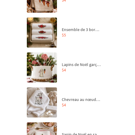
Ensemble de 3 bordures de Noël pour broderie machine
$5
Lapins de Noël garçon et fille - 4 tailles
$4
Chevreau au nœud rouge – broderie machine, 4 tailles
$4
Sapin de Noël en sac aux carottes Motif de broderie à la machine - 4 tailles