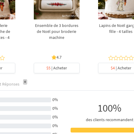
derie
Ensemble de 3 bordures
Lapins de Noël garç
che de
de Noël pour broderie
fille - 4 tailles
es - 4
machine
4.7
er
$5
| Acheter
$4
| Acheter
0
et Réponses
0%
100%
0%
0%
des clients recommandent
0%