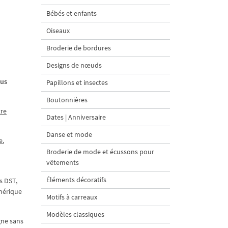
Bébés et enfants
Oiseaux
Broderie de bordures
Designs de nœuds
ous
Papillons et insectes
Boutonnières
tre
Dates | Anniversaire
Danse et mode
e.
Broderie de mode et écussons pour
vêtements
Éléments décoratifs
s DST,
umérique
Motifs à carreaux
Modèles classiques
gne sans