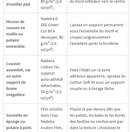
80 g/m² (2,4
du bord extérieur vers le centre
d’oreiller plat
oz/yd²)
Madeira E-
Housse de
ZEE Green
Laissez un support permanent
coussin en
Cut 80 à
sous l’ensemble du motif et
maille ou
découper, 80
coupez soigneusement
polaire
g/m² (2,4
l’excédent après la broderie
extensible
oz/yd²)
Madeira
Coussin
Cotton Fix,
assemblé, sac
Fixez l’objet sur la zone
support
ou autre
adhésive apparente ; ajoutez du
auto-adhésif
support de
Cotton Soft 50 sous un support
détachable,
forme
souple ou à tissage lâche
50 g/m² (1,5
irrégulière
oz/yd²)
Film soluble
Placez-le par-dessus afin que
Serviette en
dans l’eau
les pattes, les baies et les bords
éponge ou
Madeira
des feuilles ne s’enfoncent pas
polaire à poils
Avalon Film,
dans la texture ; choisissez le