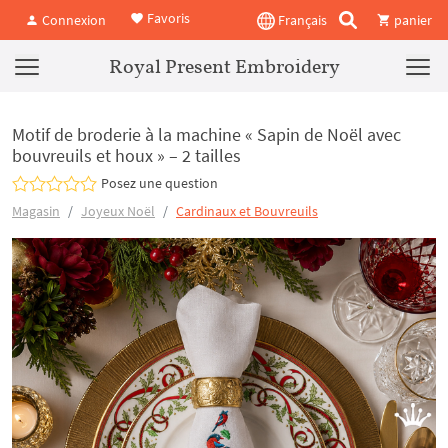
Favoris
Connexion
Français
panier
Royal Present Embroidery
Motif de broderie à la machine « Sapin de Noël avec
bouvreuils et houx » – 2 tailles
Posez une question
Magasin
Joyeux Noël
Cardinaux et Bouvreuils