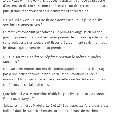
142,3 × 199,0 mm (5,60 × 7,83 pouces) dépasse la surface de broderie
d’un cerceau de 130 × 180 mm et nécessite l’un des cerceaux standard
plus grands répertoriés dans la deuxième ligne du tableau.
Pourquoi six couleurs de fil donnent-elles lieu à plus de six
sections consécutives ?
Le motif est construit par couches. Le plumage rouge, bleu marine,
gris-turquoise et blanc est réalisé en premier, le houx est ajouté par la
suite, puis certaines couleurs utilisées précédemment reviennent pour
les détails qui doivent rester au premier plan.
Puis-je sauter une étape répétée portant le même numéro
Madeira ?
Non. Un arrêt répété contient des points supplémentaires ; il ne s’agit
pas d’une pause technique vide. Le sauter ou continuer avec le
mauvais fil fait disparaître les becs, les reflets ou les détails sombres
supérieurs de certains oiseaux.
Que faire si votre machine n’affiche pas les couleurs « Tomato
Red » ou « Navy » ?
Suivez les numéros Madeira 1146 et 1043 et respectez l’ordre des blocs
indiqué dans le nuancier. Certains formats et écrans de machine