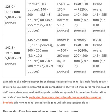
(format 5 × 7
F540E —
Craft 550E
Grand
128,0 ×
pouces), 140 ×
130 ×
— RE20b,
ovale,
179,2 mm
200 mm (5,5 × 8
180 mm
140 × 200
145 × 255
5,04 × 7,06
pouces) ou 145 ×
(format
mm (5,5 ×
mm (5,7
pouces
255 mm (5,7 × 10
5 × 7
7,9
× 10
pouces)
pouces)
pouces)
pouces)
145 × 255 mm
Innov-is
Memory
B 700 —
(5,7 × 10 pouces),
NV880E
Craft 550E
Grand
142,3 ×
160 × 260 mm
— 160 ×
— SQ20b,
ovale,
199,0 mm
(6,3 × 10,2
260 mm
200 × 200
145 × 255
5,60 × 7,83
pouces) ou 200 ×
(6,3 ×
mm (7,9 ×
mm (5,7
pouces
200 mm (7,9 × 7,9
10,2
7,9
× 10
pouces)
pouces)
pouces)
pouces)
La machine elle-même doit prendre en charge le cadre sélectionné ; le simple fait de pouvoir
le fixer physiquement ne garantit pas la compatibilité. Ouvrez le fichier sur la machine avant
de l'insérer dans le cadre et vérifiez que le modèle accepte à la fois le cadre et l'orientation
verticale. Consultez le
guide des dimensions des cadres de broderie et des zones de
broderie
si le nom nominal du cadre et la zone utilisable ne sont pas clairs.
Formats d’archivage et marques de machines