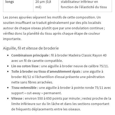
longs
20 μm (0,8
stabilisateur inférieur en
mil)
fonction de l’élasticité du tissu
Les zones ajourées séparent les motifs de cette composition. Un
soutien insuffisant se traduit généralement par des plis localisés
autour de chaque oiseau plutôt que par une ondulation continue ;
vérifiez donc la planéité du tissu après chaque étape de couleur
importante.
Aiguille, fil et vitesse de broderie
Combinaison principale :
fil à broder Madeira Classic Rayon 40
avec un fil de canette compatible.
Lin ou coton lisse :
une aiguille à broder neuve de calibre 75/11.
Toile à broder ou tissu d’ameublement épais :
une aiguille à
broder 80/12 si l’échantillon d’essai présente une pénétration
nette sans fibres arrachées.
Tissu extensible :
une aiguille à broder à pointe ronde 75/11 avec
support « cut-away » permanent.
Vitesse :
environ 550 à 650 points par minute ; restez proche de la
limite inférieure sur du lin lâche et dans les sections comportant
de fréquents déplacements entre les oiseaux.