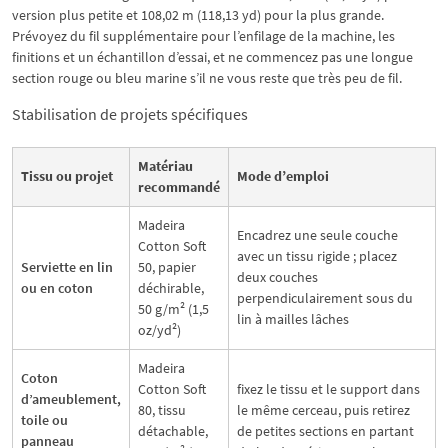
version plus petite et 108,02 m (118,13 yd) pour la plus grande.
Prévoyez du fil supplémentaire pour l’enfilage de la machine, les
finitions et un échantillon d’essai, et ne commencez pas une longue
section rouge ou bleu marine s’il ne vous reste que très peu de fil.
Stabilisation de projets spécifiques
Matériau
Tissu ou projet
Mode d’emploi
recommandé
Madeira
Encadrez une seule couche
Cotton Soft
avec un tissu rigide ; placez
Serviette en lin
50, papier
deux couches
ou en coton
déchirable,
perpendiculairement sous du
50 g/m² (1,5
lin à mailles lâches
oz/yd²)
Madeira
Coton
Cotton Soft
fixez le tissu et le support dans
d’ameublement,
80, tissu
le même cerceau, puis retirez
toile ou
détachable,
de petites sections en partant
panneau