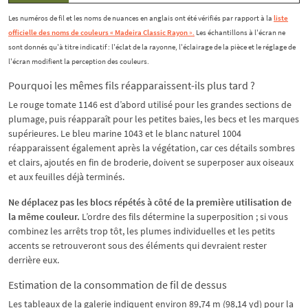
Les numéros de fil et les noms de nuances en anglais ont été vérifiés par rapport à la
liste
officielle des noms de couleurs « Madeira Classic Rayon
».
Les échantillons à l'écran ne
sont donnés qu'à titre indicatif : l'éclat de la rayonne, l'éclairage de la pièce et le réglage de
l'écran modifient la perception des couleurs.
Pourquoi les mêmes fils réapparaissent-ils plus tard ?
Le rouge tomate 1146 est d’abord utilisé pour les grandes sections de
plumage, puis réapparaît pour les petites baies, les becs et les marques
supérieures. Le bleu marine 1043 et le blanc naturel 1004
réapparaissent également après la végétation, car ces détails sombres
et clairs, ajoutés en fin de broderie, doivent se superposer aux oiseaux
et aux feuilles déjà terminés.
Ne déplacez pas les blocs répétés à côté de la première utilisation de
la même couleur.
L’ordre des fils détermine la superposition ; si vous
combinez les arrêts trop tôt, les plumes individuelles et les petits
accents se retrouveront sous des éléments qui devraient rester
derrière eux.
Estimation de la consommation de fil de dessus
Les tableaux de la galerie indiquent environ 89,74 m (98,14 yd) pour la