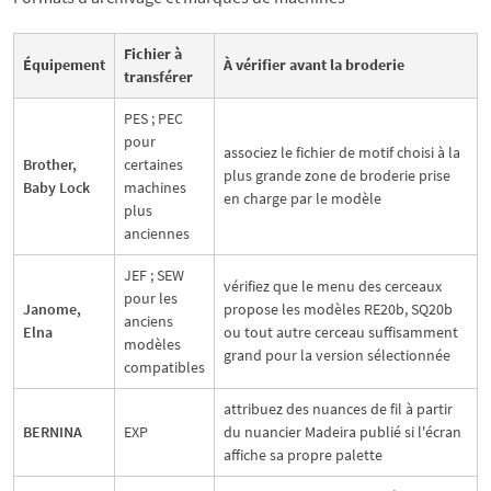
Fichier à
Équipement
À vérifier avant la broderie
transférer
PES ; PEC
pour
associez le fichier de motif choisi à la
Brother,
certaines
plus grande zone de broderie prise
Baby Lock
machines
en charge par le modèle
plus
anciennes
JEF ; SEW
vérifiez que le menu des cerceaux
pour les
Janome,
propose les modèles RE20b, SQ20b
anciens
Elna
ou tout autre cerceau suffisamment
modèles
grand pour la version sélectionnée
compatibles
attribuez des nuances de fil à partir
BERNINA
EXP
du nuancier Madeira publié si l'écran
affiche sa propre palette