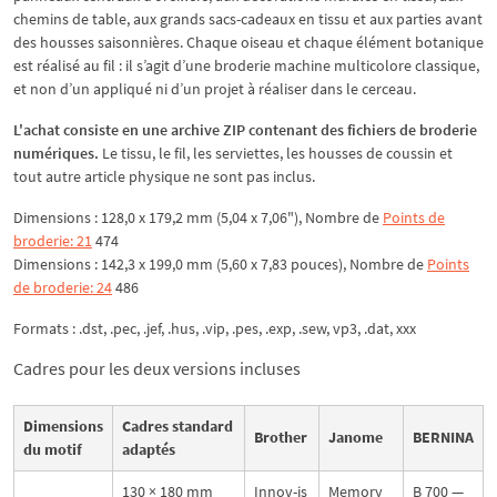
chemins de table, aux grands sacs-cadeaux en tissu et aux parties avant
des housses saisonnières. Chaque oiseau et chaque élément botanique
est réalisé au fil : il s’agit d’une broderie machine multicolore classique,
et non d’un appliqué ni d’un projet à réaliser dans le cerceau.
L'achat consiste en une archive ZIP contenant des fichiers de broderie
numériques.
Le tissu, le fil, les serviettes, les housses de coussin et
tout autre article physique ne sont pas inclus.
Dimensions : 128,0 x 179,2 mm (5,04 x 7,06"), Nombre de
Points de
broderie: 21
474
Dimensions : 142,3 x 199,0 mm (5,60 x 7,83 pouces), Nombre de
Points
de broderie: 24
486
Formats : .dst, .pec, .jef, .hus, .vip, .pes, .exp, .sew, vp3, .dat, xxx
Cadres pour les deux versions incluses
Dimensions
Cadres standard
Brother
Janome
BERNINA
du motif
adaptés
130 × 180 mm
Innov-is
Memory
B 700 —