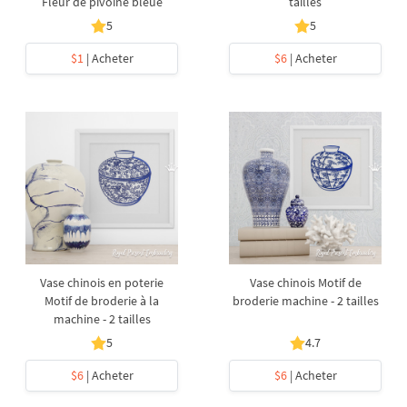
Fleur de pivoine bleue
tailles
5
5
$1
| Acheter
$6
| Acheter
Vase chinois en poterie
Vase chinois Motif de
Motif de broderie à la
broderie machine - 2 tailles
machine - 2 tailles
5
4.7
$6
| Acheter
$6
| Acheter