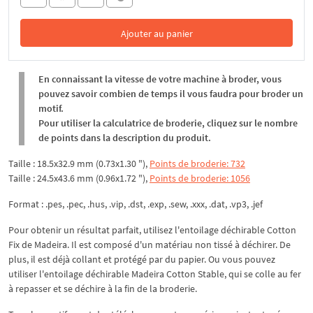
Ajouter au panier
Dans le panier
En connaissant la vitesse de votre machine à broder, vous
pouvez savoir combien de temps il vous faudra pour broder un
motif.
Pour utiliser la calculatrice de broderie, cliquez sur le nombre
de points dans la description du produit.
Taille : 18.5x32.9 mm (0.73x1.30 "),
Points de broderie: 732
Taille : 24.5x43.6 mm (0.96x1.72 "),
Points de broderie: 1056
Format : .pes, .pec, .hus, .vip, .dst, .exp, .sew, .xxx, .dat, .vp3, .jef
Pour obtenir un résultat parfait, utilisez l'entoilage déchirable Cotton
Fix de Madeira. Il est composé d'un matériau non tissé à déchirer. De
plus, il est déjà collant et protégé par du papier. Ou vous pouvez
utiliser l'entoilage déchirable Madeira Cotton Stable, qui se colle au fer
à repasser et se déchire à la fin de la broderie.