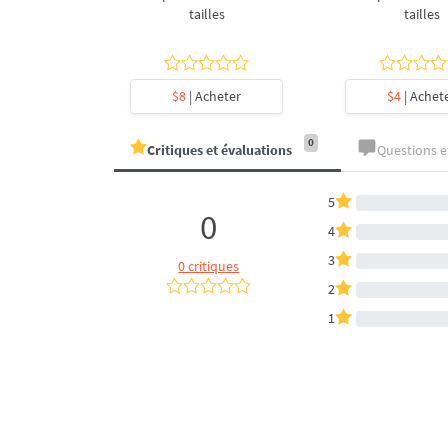
- 4 tailles
tailles
tailles
heter
$8
| Acheter
$4
| Achet
0
Critiques et évaluations
Questions 
5
0
4
3
0 critiques
2
1