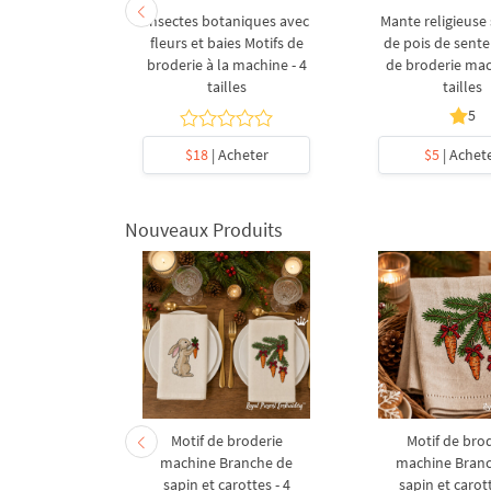
le d'abeille
Insectes botaniques avec
Mante religieuse 
broderie
fleurs et baies Motifs de
de pois de sente
ine
broderie à la machine - 4
de broderie mac
tailles
tailles
5
5
heter
$18
| Acheter
$5
| Achet
Nouveaux Produits
derie à la
Motif de broderie
Motif de bro
coration de
machine Branche de
machine Bran
l en forme
sapin et carottes - 4
sapin et carott