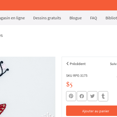
gasin en ligne
Dessins gratuits
Blogue
FAQ
Biblio
es
Précédent
Suiv
SKU RPE-3175
$5
Ajouter au panier