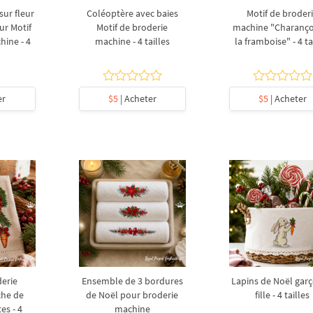
sur fleur
Coléoptère avec baies
Motif de broder
ur Motif
Motif de broderie
machine "Charanç
hine - 4
machine - 4 tailles
la framboise" - 4 ta
er
$5
| Acheter
$5
| Acheter
derie
Ensemble de 3 bordures
Lapins de Noël garç
che de
de Noël pour broderie
fille - 4 tailles
es - 4
machine