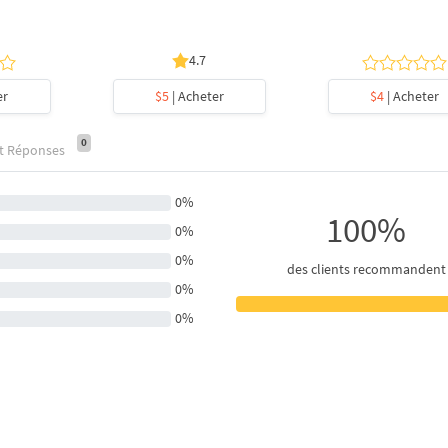
4.7
er
$5
| Acheter
$4
| Acheter
0
et Réponses
0%
100%
0%
0%
des clients recommandent
0%
0%