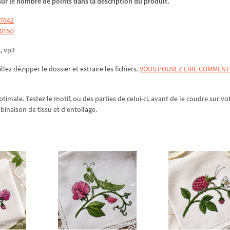
z sur le nombre de points dans la description du produit.
17642
20150
x, vp3
illez
dézipper
le dossier et extraire les fichiers.
VOUS POUVEZ LIRE COMMENT
ptimale. Testez le motif, ou des parties de celui-ci, avant de le coudre sur vo
mbinaison de tissu et d'entoilage.