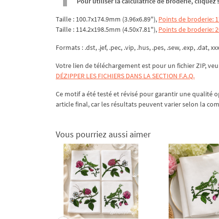
Pour utiliser la calculatrice de broderie, clique
Taille : 100.7x174.9mm (3.96x6.89"),
Points de broderie: 
Taille : 114.2x198.5mm (4.50x7.81"),
Points de broderie: 
Formats : .dst, .jef, .pec, .vip, .hus, .pes, .sew, .exp, .dat, xx
Votre lien de téléchargement est pour un fichier ZIP, veu
DÉZIPPER LES FICHIERS DANS LA SECTION F.A.Q.
Ce motif a été testé et révisé pour garantir une qualité o
article final, car les résultats peuvent varier selon la co
Vous pourriez aussi aimer