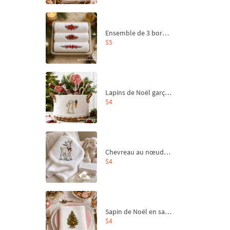
Ensemble de 3 bordures de Noël pour broderie machine
$5
Lapins de Noël garçon et fille - 4 tailles
$4
Chevreau au nœud rouge – broderie machine, 4 tailles
$4
Sapin de Noël en sac aux carottes Motif de broderie à la machine - 4 tailles
$4