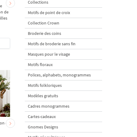
Collections
ie
Motif de broderie
Set de motifs de brode
on de
machine "coléoptère sur
machine Dragonfly e
Motifs de point de croix
illes
branche de framboisier" -
Beetle en dentelle
Collection Crown
4 tailles
vintage - 3 tailles
Broderie des coins
$5
| Acheter
$5
| Acheter
Motifs de broderie sans fin
Masques pour le visage
Motifs floraux
Polices, alphabets, monogrammes
Motifs folkloriques
Modèles gratuits
Cadres monogrammes
Cartes-cadeaux
on et
Chevreau au nœud rouge
Sapin de Noël en sac a
Gnomes Designs
– broderie machine, 4
carottes Motif de
tailles
broderie à la machine 