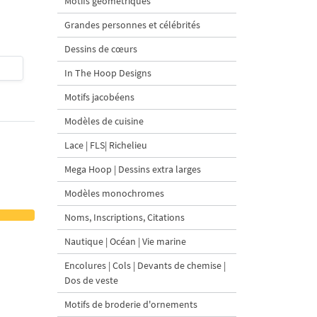
Motifs géométriques
tailles
Grandes personnes et célébrités
Dessins de cœurs
$4
| Acheter
$4
| Acheter
In The Hoop Designs
Motifs jacobéens
Modèles de cuisine
Lace | FLS| Richelieu
Mega Hoop | Dessins extra larges
Modèles monochromes
Noms, Inscriptions, Citations
Nautique | Océan | Vie marine
Encolures | Cols | Devants de chemise |
Dos de veste
Motifs de broderie d'ornements