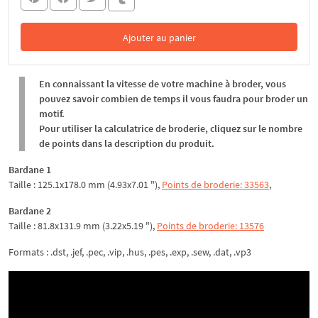
Ajouter au panier
Dans le panier
En connaissant la vitesse de votre machine à broder, vous
pouvez savoir combien de temps il vous faudra pour broder un
motif.
Pour utiliser la calculatrice de broderie, cliquez sur le nombre
de points dans la description du produit.
Bardane 1
Taille : 125.1x178.0 mm (4.93x7.01 "),
Points de broderie: 33563
,
Bardane 2
Taille : 81.8x131.9 mm (3.22x5.19 "),
Points de broderie: 13576
Formats : .dst, .jef, .pec, .vip, .hus, .pes, .exp, .sew, .dat, .vp3